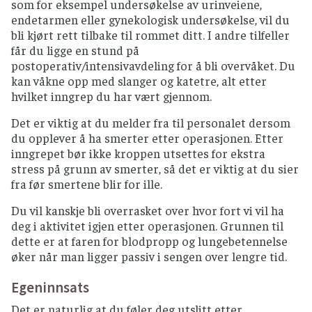
som for eksempel undersøkelse av urinveiene,
endetarmen eller gynekologisk undersøkelse, vil du
bli kjørt rett tilbake til rommet ditt. I andre tilfeller
får du ligge en stund på
postoperativ/intensivavdeling for å bli overvåket. Du
kan våkne opp med slanger og katetre, alt etter
hvilket inngrep du har vært gjennom.
Det er viktig at du melder fra til personalet dersom
du opplever å ha smerter etter operasjonen. Etter
inngrepet bør ikke kroppen utsettes for ekstra
stress på grunn av smerter, så det er viktig at du sier
fra før smertene blir for ille.
Du vil kanskje bli overrasket over hvor fort vi vil ha
deg i aktivitet igjen etter operasjonen. Grunnen til
dette er at faren for blodpropp og lungebetennelse
øker når man ligger passiv i sengen over lengre tid.
Egeninnsats
Det er naturlig at du føler deg utslitt etter