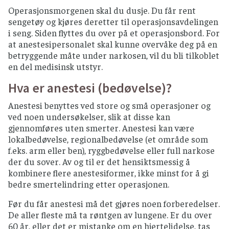
Operasjonsmorgenen skal du dusje. Du får rent
sengetøy og kjøres deretter til operasjonsavdelingen
i seng. Siden flyttes du over på et operasjonsbord. For
at anestesipersonalet skal kunne overvåke deg på en
betryggende måte under narkosen, vil du bli tilkoblet
en del medisinsk utstyr.
Hva er anestesi (bedøvelse)?
Anestesi benyttes ved store og små operasjoner og
ved noen undersøkelser, slik at disse kan
gjennomføres uten smerter. Anestesi kan være
lokalbedøvelse, regionalbedøvelse (et område som
f.eks. arm eller ben), ryggbedøvelse eller full narkose
der du sover. Av og til er det hensiktsmessig å
kombinere flere anestesiformer, ikke minst for å gi
bedre smertelindring etter operasjonen.
Før du får anestesi må det gjøres noen forberedelser.
De aller fleste må ta røntgen av lungene. Er du over
60 år, eller det er mistanke om en hjertelidelse, tas