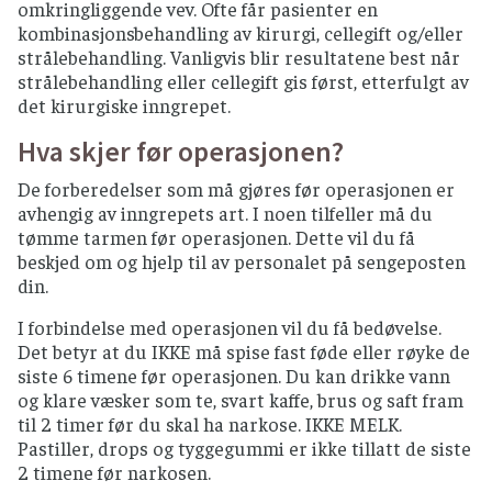
omkringliggende vev. Ofte får pasienter en
kombinasjonsbehandling av kirurgi, cellegift og/eller
strålebehandling. Vanligvis blir resultatene best når
strålebehandling eller cellegift gis først, etterfulgt av
det kirurgiske inngrepet.
Hva skjer før operasjonen?
De forberedelser som må gjøres før operasjonen er
avhengig av inngrepets art. I noen tilfeller må du
tømme tarmen før operasjonen. Dette vil du få
beskjed om og hjelp til av personalet på sengeposten
din.
I forbindelse med operasjonen vil du få bedøvelse.
Det betyr at du IKKE må spise fast føde eller røyke de
siste 6 timene før operasjonen. Du kan drikke vann
og klare væsker som te, svart kaffe, brus og saft fram
til 2 timer før du skal ha narkose. IKKE MELK.
Pastiller, drops og tyggegummi er ikke tillatt de siste
2 timene før narkosen.