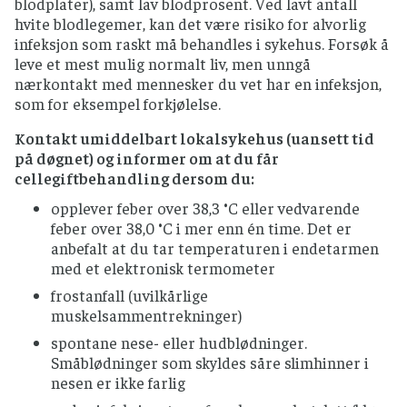
blodplater), samt lav blodprosent. Ved lavt antall
hvite blodlegemer, kan det være risiko for alvorlig
infeksjon som raskt må behandles i sykehus. Forsøk å
leve et mest mulig normalt liv, men unngå
nærkontakt med mennesker du vet har en infeksjon,
som for eksempel forkjølelse.
Kontakt umiddelbart lokalsykehus (uansett tid
på døgnet) og informer om at du får
cellegiftbehandling dersom du:
opplever feber over 38,3 °C eller vedvarende
feber over 38,0 °C i mer enn én time. Det er
anbefalt at du tar temperaturen i endetarmen
med et elektronisk termometer
frostanfall (uvilkårlige
muskelsammentrekninger)
spontane nese- eller hudblødninger.
Småblødninger som skyldes såre slimhinner i
nesen er ikke farlig