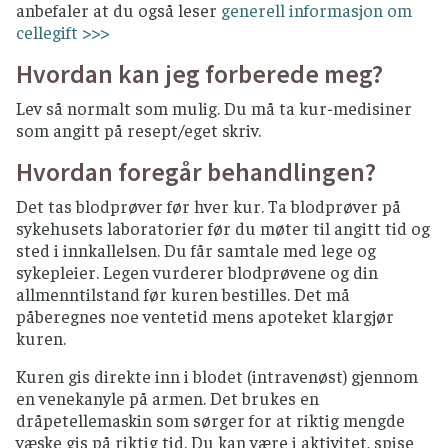
anbefaler at du også leser
generell informasjon om
cellegift >>>
Hvordan kan jeg forberede meg?
Lev så normalt som mulig. Du må ta kur-medisiner
som angitt på resept/eget skriv.
Hvordan foregår behandlingen?
Det tas blodprøver før hver kur. Ta blodprøver på
sykehusets laboratorier før du møter til angitt tid og
sted i innkallelsen. Du får samtale med lege og
sykepleier. Legen vurderer blodprøvene og din
allmenntilstand før kuren bestilles. Det må
påberegnes noe ventetid mens apoteket klargjør
kuren.
Kuren gis direkte inn i blodet (intravenøst) gjennom
en venekanyle på armen. Det brukes en
dråpetellemaskin som sørger for at riktig mengde
væske gis på riktig tid. Du kan være i aktivitet, spise