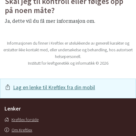
Skal jeg til kontroll eller følges opp
på noen måte?
Ja, dette vil du få mer informasjon om.
Informasjonen du finner i Kreftlex er utelukkende av generell karakter og
erstatter ikke kontakt med, eller undersøkelse og behandling, hos autorisert
helsepersonell.
Institutt for kreftgenetikk og informatikk © 2026
Lag en lenke til Kreftlex fra din mobil
Lenker
Kreftlex forside
Om Kreftlex