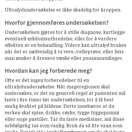
Ultralydundersøkelse er ikke skadelig for kroppen.
Hvorfor gjennomføres undersøkelsen?
Undersøkelsen gjøres for å stille diagnose, kartlegge
eventuell sykdomsutbredelse, eller for å vurdere
effekten av en behandling. Videre kan ultralyd brukes
når det er nødvendig å ta vevs-/celleprøve, eller hvis
man ønsker å drenere væske eller pussansamlinger.
Hvordan kan jeg forberede meg?
Ofte er det ingen forberedelser til en
ultralydundersøkelse. Når mageregionen skal
undersøkes, er det en generell regel at pasienten må
faste i fire timer før undersøkelsen, for å få best
mulig kvalitet på bildene. Dette innebærer at du
verken skal spise, drikke, røyke, tygge tyggegummi
eller suge pastiller. Tar du faste medisiner, må disse
selvfølgelig tas som vanlig. Bruk da så lite vann som
mulig. Det vil stå i innkallingsbrevet om du skal faste.