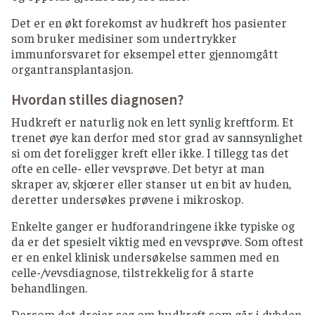
Det er en økt forekomst av hudkreft hos pasienter
som bruker medisiner som undertrykker
immunforsvaret for eksempel etter gjennomgått
organtransplantasjon.
Hvordan stilles diagnosen?
Hudkreft er naturlig nok en lett synlig kreftform. Et
trenet øye kan derfor med stor grad av sannsynlighet
si om det foreligger kreft eller ikke. I tillegg tas det
ofte en celle- eller vevsprøve. Det betyr at man
skraper av, skjœrer eller stanser ut en bit av huden,
deretter undersøkes prøvene i mikroskop.
Enkelte ganger er hudforandringene ikke typiske og
da er det spesielt viktig med en vevsprøve. Som oftest
er en enkel klinisk undersøkelse sammen med en
celle-/vevsdiagnose, tilstrekkelig for å starte
behandlingen.
Dersom det dreier seg om hudkreft som går i dybden,