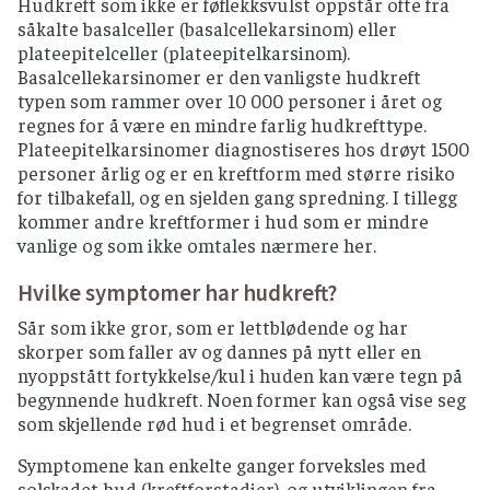
Hudkreft som ikke er føflekksvulst oppstår ofte fra
såkalte basalceller (basalcellekarsinom) eller
plateepitelceller (plateepitelkarsinom).
Basalcellekarsinomer er den vanligste hudkreft
typen som rammer over 10 000 personer i året og
regnes for å være en mindre farlig hudkrefttype.
Plateepitelkarsinomer diagnostiseres hos drøyt 1500
personer årlig og er en kreftform med større risiko
for tilbakefall, og en sjelden gang spredning. I tillegg
kommer andre kreftformer i hud som er mindre
vanlige og som ikke omtales nærmere her.
Hvilke symptomer har hudkreft?
Sår som ikke gror, som er lettblødende og har
skorper som faller av og dannes på nytt eller en
nyoppstått fortykkelse/kul i huden kan være tegn på
begynnende hudkreft. Noen former kan også vise seg
som skjellende rød hud i et begrenset område.
Symptomene kan enkelte ganger forveksles med
solskadet hud (kreftforstadier), og utviklingen fra