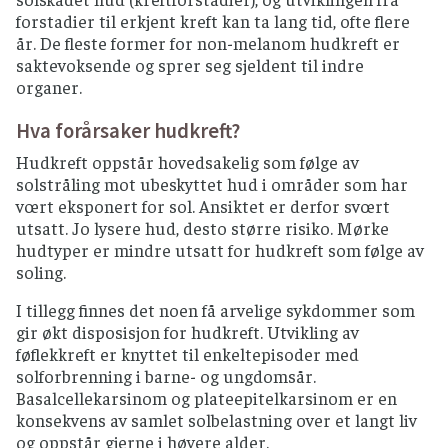
forstadier til erkjent kreft kan ta lang tid, ofte flere
år. De fleste former for non-melanom hudkreft er
saktevoksende og sprer seg sjeldent til indre
organer.
Hva forårsaker hudkreft?
Hudkreft oppstår hovedsakelig som følge av
solstråling mot ubeskyttet hud i områder som har
vœrt eksponert for sol. Ansiktet er derfor svœrt
utsatt. Jo lysere hud, desto større risiko. Mørke
hudtyper er mindre utsatt for hudkreft som følge av
soling.
I tillegg finnes det noen få arvelige sykdommer som
gir økt disposisjon for hudkreft. Utvikling av
føflekkreft er knyttet til enkeltepisoder med
solforbrenning i barne- og ungdomsår.
Basalcellekarsinom og plateepitelkarsinom er en
konsekvens av samlet solbelastning over et langt liv
og oppstår gjerne i høyere alder.