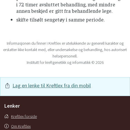
i 72 timer avsluttet behandling, med mindre
annen beskjed er gitt fra behandlende lege.
skifte tilsølt sengetøy i samme periode.
Informasjonen du finner i Kreftlex er utelukkende av generell karakter og
erstatter ikke kontakt med, eller undersøkelse og behandling, hos autorisert
helsepersonell.
Institutt for kreftgenetikk og informatikk © 2026
Lag en lenke til Kreftlex fra din mobil
Lenker
Kreftlex forside
Om Kreftlex