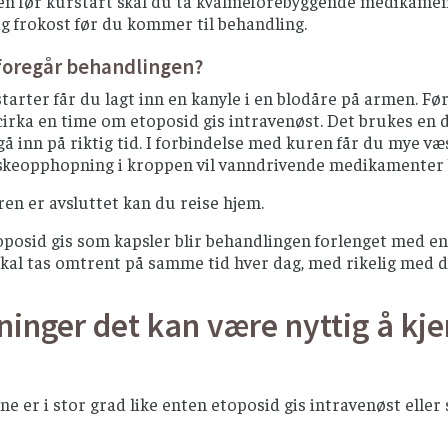
 før kurstart skal du ta kvalmeforebyggende medikamenter.
ig frokost før du kommer til behandling.
foregår behandlingen?
tarter får du lagt inn en kanyle i en blodåre på armen. Før
cirka en time om etoposid gis intravenøst. Det brukes en
gå inn på riktig tid. I forbindelse med kuren får du mye væs
skeopphopning i kroppen vil vanndrivende medikamenter bl
ren er avsluttet kan du reise hjem.
osid gis som kapsler blir behandlingen forlenget med en d
skal tas omtrent på samme tid hver dag, med rikelig med d
ninger det kan være nyttig å kje
ne er i stor grad like enten etoposid gis intravenøst eller