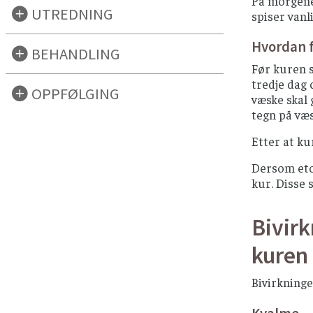
På morgenen
UTREDNING
spiser vanl
Hvordan 
BEHANDLING
Før kuren s
tredje dag 
OPPFØLGING
væske skal 
tegn på væ
Etter at ku
Dersom etop
kur. Disse 
Bivirk
kuren
Bivirkninge