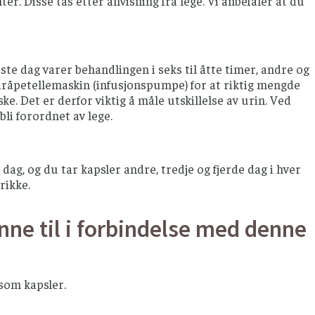
 Disse tas etter anvisning fra lege. Vi anbefaler at du
ste dag varer behandlingen i seks til åtte timer, andre og
 dråpetellemaskin (infusjonspumpe) for at riktig mengde
ke. Det er derfor viktig å måle utskillelse av urin. Ved
i forordnet av lege.
ag, og du tar kapsler andre, tredje og fjerde dag i hver
rikke.
nne til i forbindelse med denne
 som kapsler.