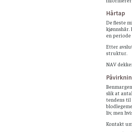
informerer 
Hårtap
De fleste m
kjønnshår. 
en periode 
Etter avslu
struktur.
NAV dekker 
Påvirkni
Benmargen p
slik at ant
tendens til
blodlegemer
liv, men hv
Kontakt um