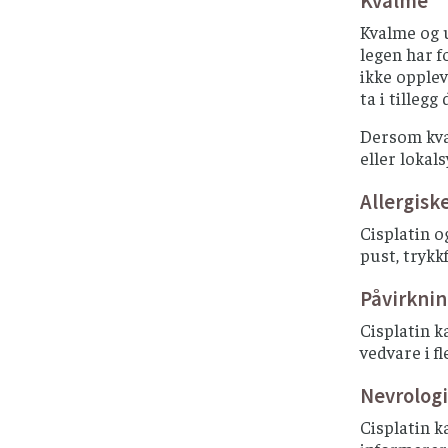
Kvalme
Kvalme og 
legen har 
ikke opple
ta i tillegg
Dersom kval
eller lokal
Allergisk
Cisplatin o
pust, trykk
Påvirknin
Cisplatin k
vedvare i f
Nevrolog
Cisplatin k