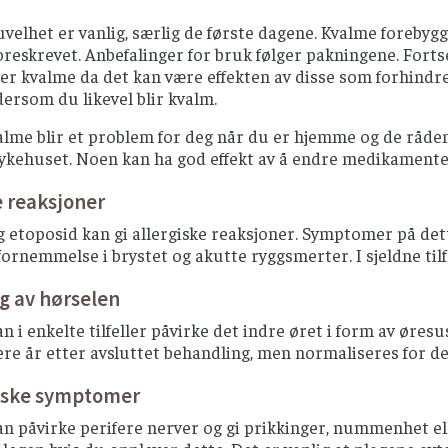
uvelhet er vanlig, særlig de første dagene. Kvalme foreb
foreskrevet. Anbefalinger for bruk følger pakningene. Fo
ver kvalme da det kan være effekten av disse som forhind
 dersom du likevel blir kvalm.
me blir et problem for deg når du er hjemme og de rådene
sykehuset. Noen kan ha god effekt av å endre medikamente
e reaksjoner
g etoposid kan gi allergiske reaksjoner. Symptomer på dett
fornemmelse i brystet og akutte ryggsmerter. I sjeldne tilfe
g av hørselen
an i enkelte tilfeller påvirke det indre øret i form av øres
lere år etter avsluttet behandling, men normaliseres for de 
iske symptomer
an påvirke perifere nerver og gi prikkinger, nummenhet eller