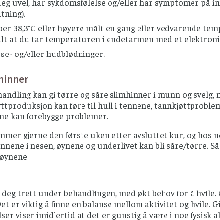
deg uvel, har sykdomsfølelse og/eller har symptomer på inf
tning).
ber 38,3°C eller høyere målt en gang eller vedvarende tem
alt at du tar temperaturen i endetarmen med et elektron
se- og/eller hudblødninger.
hinner
handling kan gi tørre og såre slimhinner i munn og svelg, 
ttproduksjon kan føre til hull i tennene, tannkjøttproble
e kan forebygge problemer.
mmer gjerne den første uken etter avsluttet kur, og hos 
nnene i nesen, øynene og underlivet kan bli såre/tørre. Så
 øynene.
 deg trett under behandlingen, med økt behov for å hvile.
et er viktig å finne en balanse mellom aktivitet og hvile. Gi 
er viser imidlertid at det er gunstig å være i noe fysisk ak