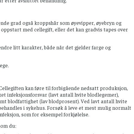
ar etter avsluttet behandling.
erende grad også kroppshår som øyevipper, øyebryn og
r oppstart med cellegift, eller det kan gradvis tapes over
ndre litt karakter, både når det gjelder farge og
ege.
llegiften kan føre til forbigående nedsatt produksjon,
t infeksjonsforsvar (lavt antall hvite blodlegemer),
mt blodfattighet (lav blodprosent). Ved lavt antall hvite
 behandles i sykehus. Forsøk å leve et mest mulig normalt
feksjon, som for eksempel forkjølelse.
som du: