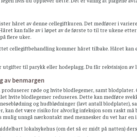
legen hvis du opplever dette. Det er vanlig at plagene avt
ister håret av denne cellegiftkuren. Det medfører i vari
Håret kan falle av i løpet av de første to til tre ukene ette
på flere uker.
ttet cellegiftbehandling kommer håret tilbake. Håret kan e
utgifter til parykk eller hodeplagg. Du får rekvisisjon av l
ng av benmargen
roduserer røde og hvite blodlegemer, samt blodplater. Ce
allet hvite blodlegemer reduseres. Dette kan medføre svekke
 neseblødning og hudblødninger (lavt antall blodplater), sa
, kan det være risiko for alvorlig infeksjon som raskt må
is mulig unngå nærkontakt med mennesker du vet har en in
iddelbart lokalsykehus (om det så er midt på natten) der