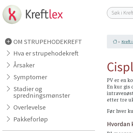
OM STRUPEHODEKREFT
Kreft 
Hva er strupehodekreft
Cisp
Årsaker
Symptomer
PV er en ko
En kur gis 
Stadier og
intravenøst
spredningsmønster
etter tre u
Overlevelse
Før hver ku
Pakkeforløp
Hvordan 