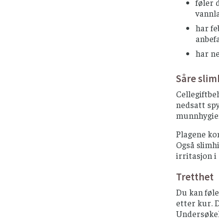
føler 
vannla
har fe
anbef
har ne
Såre slim
Cellegiftbe
nedsatt spy
munnhygien
Plagene ko
Også slimhi
irritasjon i
Tretthet
Du kan føle
etter kur. D
Undersøkels