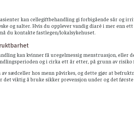
sienter kan cellegiftbehandling gi forbigående sår og irri
ke og salter. Hvis du opplever vandig diaré i mer enn ett d
må du kontakte fastlegen/lokalsykehuset.
ruktbarhet
dling kan kvinner få uregelmessig menstruasjon, eller de
ndlingsperioden og i cirka ett år etter, på grunn av risik
av sædceller hos menn påvirkes, og dette gjør at befruktn
r det viktig å bruke sikker prevensjon under og det første 