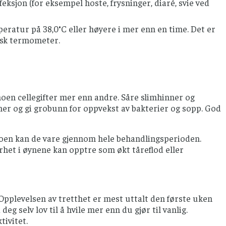
eksjon (for eksempel hoste, frysninger, diaré, svie ved
peratur på 38,0°C eller høyere i mer enn en time. Det er
isk termometer.
noen cellegifter mer enn andre. Såre slimhinner og
mer og gi grobunn for oppvekst av bakterier og sopp. God
noen kan de vare gjennom hele behandlingsperioden.
rhet i øynene kan opptre som økt tåreflod eller
 Opplevelsen av tretthet er mest uttalt den første uken
deg selv lov til å hvile mer enn du gjør til vanlig.
tivitet.