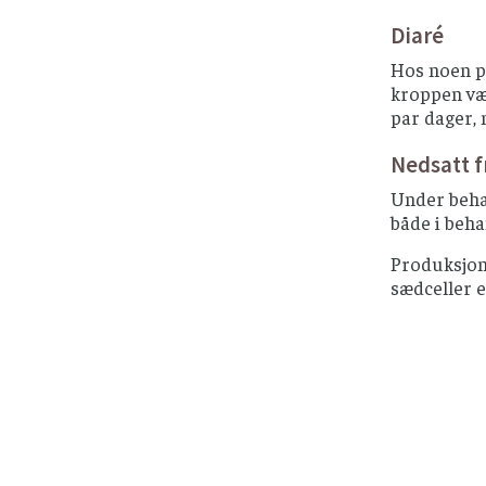
Diaré
Hos noen pa
kroppen væs
par dager, 
Nedsatt f
Under behan
både i beha
Produksjon 
sædceller e