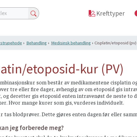
Krefttyper
i strupehode
Behandling
Medisinsk behandling
Cisplatin/etoposid (pv)
latin/etoposid-kur (PV)
mbinasjonskur som består av medikamentene cisplatin og e
over tre eller fire dager, avhengig av om etoposid gis intr
, og deretter gis etoposid enten intravenøst de neste to d
ker. Hvor mange kurer som gis, vurderes individuelt.
r tas blodprøver. Dette gjøres enten dagen før eller samm
kan jeg forberede meg?