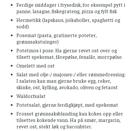
Ferdige middager i frysedisk, for eksempel pytt i
panne, lasagne, fiskegrateng, pizza og fylt fisk
Hermetikk (lapskaus, joikaboller, spaghetti og
sodd)
Posemat (pasta, gratinerte poteter,
grønnsakstuinger)
Potetmos i pose. Ha gjerne revet ost over og
tilsett spekemat, fårepølse, fenalår, morrpølse.
Omelett med ost
Salat med olje-/ majones-/ eller rømmedressing.
I salaten kan man gjerne bruke egg, reker,
skinke, ost, kylling, avokado, oliven og fetaost
Waldorfsalat
Potetsalat, gjerne ferdigkjøpt, med spekemat
Frosset grønnsaksblanding kan kokes opp eller
tilsettes kokende vann. Ha på smør, margarin,
revet ost, stekt løk og baconbiter.