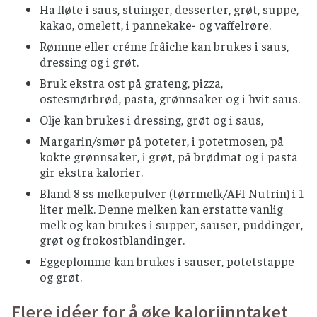
Ha fløte i saus, stuinger, desserter, grøt, suppe,
kakao, omelett, i pannekake- og vaffelrøre.
Rømme eller créme frâiche kan brukes i saus,
dressing og i grøt.
Bruk ekstra ost på grateng, pizza,
ostesmørbrød, pasta, grønnsaker og i hvit saus.
Olje kan brukes i dressing, grøt og i saus,
Margarin/smør på poteter, i potetmosen, på
kokte grønnsaker, i grøt, på brødmat og i pasta
gir ekstra kalorier.
Bland 8 ss melkepulver (tørrmelk/AFI Nutrin) i 1
liter melk. Denne melken kan erstatte vanlig
melk og kan brukes i supper, sauser, puddinger,
grøt og frokostblandinger.
Eggeplomme kan brukes i sauser, potetstappe
og grøt.
Flere idéer for å øke kaloriinntaket