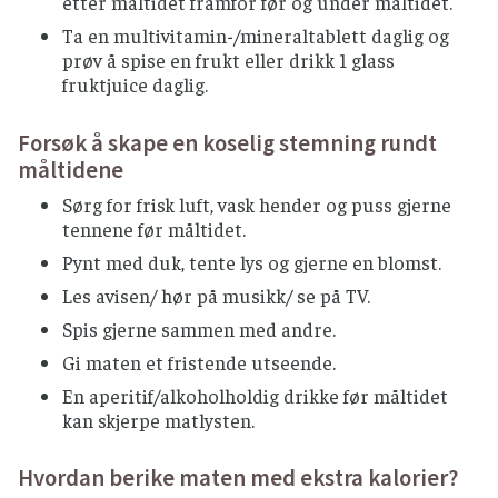
etter måltidet framfor før og under måltidet.
Ta en multivitamin-/mineraltablett daglig og
prøv å spise en frukt eller drikk 1 glass
fruktjuice daglig.
Forsøk å skape en koselig stemning rundt
måltidene
Sørg for frisk luft, vask hender og puss gjerne
tennene før måltidet.
Pynt med duk, tente lys og gjerne en blomst.
Les avisen/ hør på musikk/ se på TV.
Spis gjerne sammen med andre.
Gi maten et fristende utseende.
En aperitif/alkoholholdig drikke før måltidet
kan skjerpe matlysten.
Hvordan berike maten med ekstra kalorier?