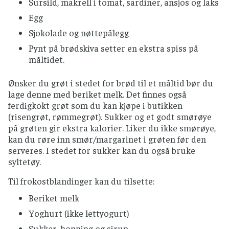
Sursild, makrell i tomat, sardiner, ansjos og laks
Egg
Sjokolade og nøttepålegg
Pynt på brødskiva setter en ekstra spiss på
måltidet.
Ønsker du grøt i stedet for brød til et måltid bør du
lage denne med beriket melk. Det finnes også
ferdigkokt grøt som du kan kjøpe i butikken
(risengrøt, rømmegrøt). Sukker og et godt smørøye
på grøten gir ekstra kalorier. Liker du ikke smørøye,
kan du røre inn smør/margarinet i grøten før den
serveres. I stedet for sukker kan du også bruke
syltetøy.
Til frokostblandinger kan du tilsette:
Beriket melk
Yoghurt (ikke lettyogurt)
Sukker, honning og sirup