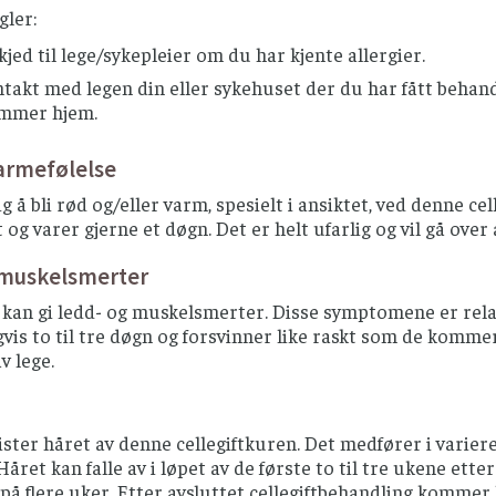
gler:
kjed til lege/sykepleier om du har kjente allergier.
takt med legen din eller sykehuset der du har fått behandli
mmer hjem.
rmefølelse
ig å bli rød og/eller varm, spesielt i ansiktet, ved denne c
 og varer gjerne et døgn. Det er helt ufarlig og vil gå over 
 muskelsmerter
kan gi ledd- og muskelsmerter. Disse symptomene er relati
gvis to til tre døgn og forsvinner like raskt som de komm
v lege.
ister håret av denne cellegiftkuren. Det medfører i vari
Håret kan falle av i løpet av de første to til tre ukene ette
på flere uker. Etter avsluttet cellegiftbehandling kommer 