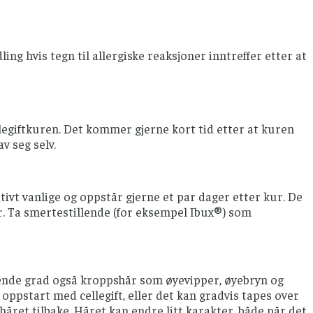
ng hvis tegn til allergiske reaksjoner inntreffer etter at
ellegiftkuren. Det kommer gjerne kort tid etter at kuren
av seg selv.
vt vanlige og oppstår gjerne et par dager etter kur. De
er. Ta smertestillende (for eksempel Ibux®) som
erende grad også kroppshår som øyevipper, øyebryn og
r oppstart med cellegift, eller det kan gradvis tapes over
håret tilbake. Håret kan endre litt karakter, både når det