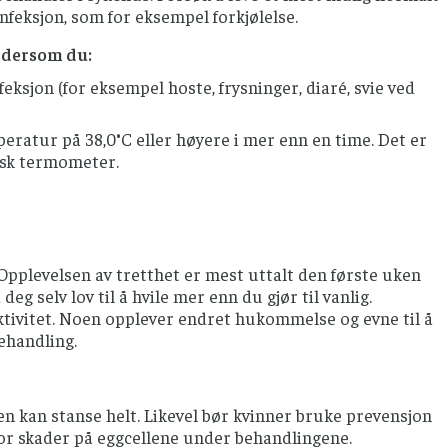
feksjon, som for eksempel forkjølelse.
 dersom du:
eksjon (for eksempel hoste, frysninger, diaré, svie ved
peratur på 38,0°C eller høyere i mer enn en time. Det er
isk termometer.
 Opplevelsen av tretthet er mest uttalt den første uken
deg selv lov til å hvile mer enn du gjør til vanlig.
aktivitet. Noen opplever endret hukommelse og evne til å
behandling.
n kan stanse helt. Likevel bør kvinner bruke prevensjon
 for skader på eggcellene under behandlingene.