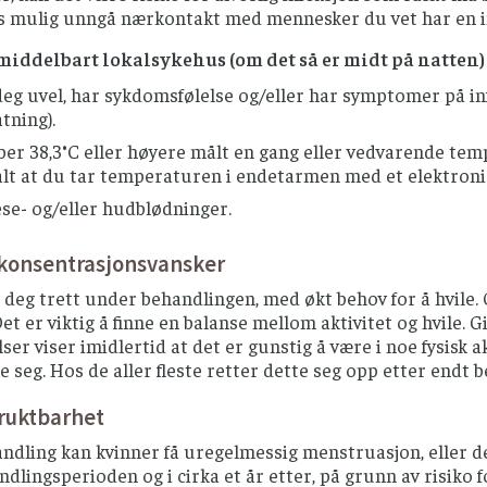
is mulig unngå nærkontakt med mennesker du vet har en in
iddelbart lokalsykehus (om det så er midt på natten)
deg uvel, har sykdomsfølelse og/eller har symptomer på inf
tning).
ber 38,3°C eller høyere målt en gang eller vedvarende tem
alt at du tar temperaturen i endetarmen med et elektron
se- og/eller hudblødninger.
/konsentrasjonsvansker
 deg trett under behandlingen, med økt behov for å hvile.
et er viktig å finne en balanse mellom aktivitet og hvile. Gi 
er viser imidlertid at det er gunstig å være i noe fysisk 
 seg. Hos de aller fleste retter dette seg opp etter endt 
ruktbarhet
dling kan kvinner få uregelmessig menstruasjon, eller de
ndlingsperioden og i cirka et år etter, på grunn av risiko