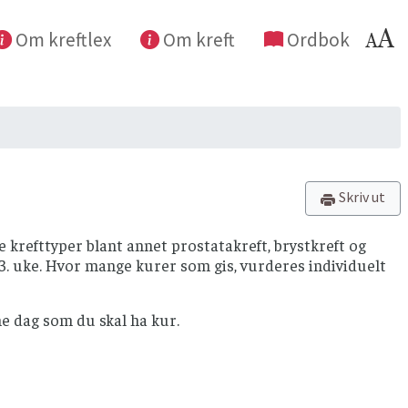
Om kreftlex
Om kreft
Ordbok
Skriv ut
e krefttyper blant annet prostatakreft, brystkreft og
 3. uke. Hvor mange kurer som gis, vurderes individuelt
e dag som du skal ha kur.