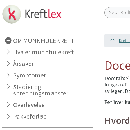
OM MUNNHULEKREFT
Kreft 
Hva er munnhulekreft
Doce
Årsaker
Symptomer
Docetaksel 
lungekreft.
Stadier og
av legen. D
spredningsmønster
Før hver ku
Overlevelse
Pakkeforløp
Hvord