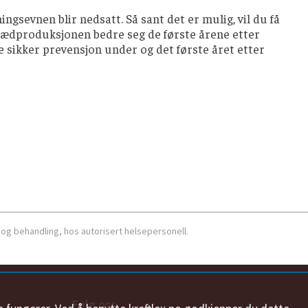
ngsevnen blir nedsatt. Så sant det er mulig, vil du få
l sædproduksjonen bedre seg de første årene etter
ke sikker prevensjon under og det første året etter
 og behandling, hos autorisert helsepersonell.
Følg oss