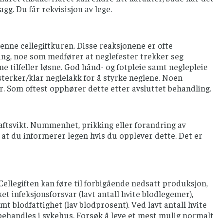
gg. Du får rekvisisjon av lege.
nne cellegiftkuren. Disse reaksjonene er ofte
ing, noe som medfører at neglefester trekker seg
 tilfeller løsne. God hånd- og fotpleie samt neglepleie
sterker/klar neglelakk for å styrke neglene. Noen
r. Som oftest opphører dette etter avsluttet behandling.
raftsvikt. Nummenhet, prikking eller forandring av
at du informerer legen hvis du opplever dette. Det er
llegiften kan føre til forbigående nedsatt produksjon,
t infeksjonsforsvar (lavt antall hvite blodlegemer),
mt blodfattighet (lav blodprosent). Ved lavt antall hvite
 behandles i sykehus. Forsøk å leve et mest mulig normalt