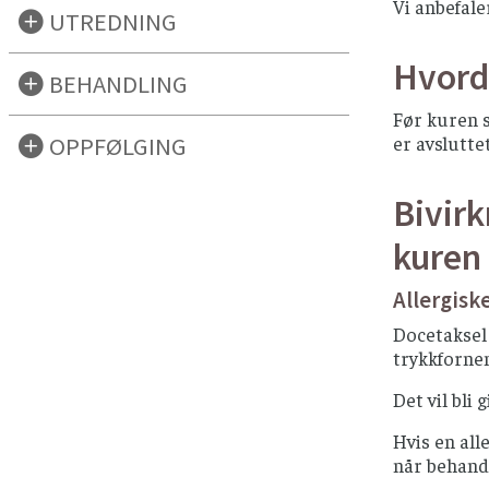
Vi anbefale
UTREDNING
Hvord
BEHANDLING
Før kuren s
OPPFØLGING
er avslutte
Bivirk
kuren
Allergisk
Docetaksel 
trykkfornem
Det vil bli
Hvis en all
når behandl