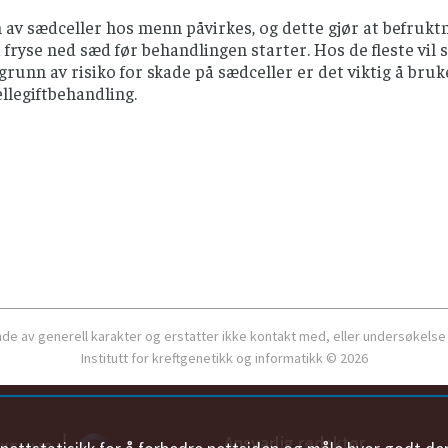
av sædceller hos menn påvirkes, og dette gjør at befruktni
 fryse ned sæd før behandlingen starter. Hos de fleste vi
grunn av risiko for skade på sædceller er det viktig å bru
ellegiftbehandling.
ende av generell karakter og erstatter ikke kontakt med, eller undersøkelse
Institutt for kreftgenetikk og informatikk © 2026
Ansvarlig redaktør