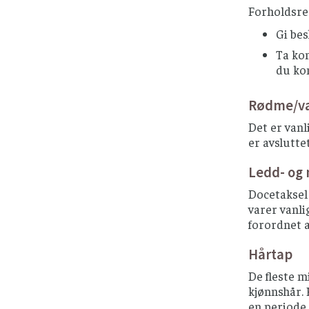
Forholdsre
Gi bes
Ta kon
du ko
Rødme/va
Det er vanl
er avsluttet
Ledd- og
Docetaksel 
varer vanli
forordnet a
Hårtap
De fleste m
kjønnshår. 
en periode 