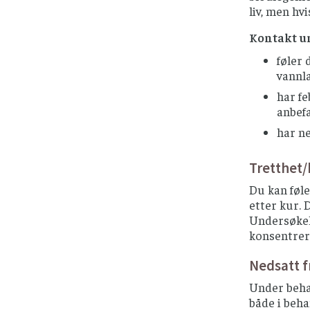
liv, men hv
Kontakt um
føler 
vannla
har fe
anbef
har ne
Tretthet
Du kan føle
etter kur. D
Undersøkels
konsentrere
Nedsatt f
Under behan
både i beha