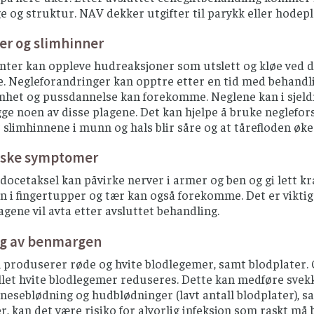
ge og struktur. NAV dekker utgifter til parykk eller hodepla
er og slimhinner
ter kan oppleve hudreaksjoner som utslett og kløe ved de
e. Negleforandringer kan opptre etter en tid med behandl
het og pussdannelse kan forekomme. Neglene kan i sjeldne
ge noen av disse plagene. Det kan hjelpe å bruke neglefor
 slimhinnene i munn og hals blir såre og at tårefloden øke
iske symptomer
 docetaksel kan påvirke nerver i armer og ben og gi lett k
 i fingertupper og tær kan også forekomme. Det er viktig 
lagene vil avta etter avsluttet behandling.
ng av benmargen
roduserer røde og hvite blodlegemer, samt blodplater. Ce
allet hvite blodlegemer reduseres. Dette kan medføre svekke
 neseblødning og hudblødninger (lavt antall blodplater), sa
, kan det være risiko for alvorlig infeksjon som raskt må