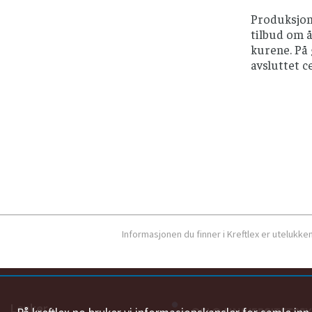
Produksjon 
tilbud om å
kurene. På 
avsluttet c
Informasjonen du finner i Kreftlex er utelukk
Lenker