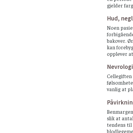
gjelder far
Hud, negl
Noen pasien
forbigåend
bakover. Øm
kan forebyg
opplever at
Nevrolog
Cellegiften
følsomheten
vanlig at p
Påvirkni
Benmargen p
slik at ant
tendens til
blodlegemer