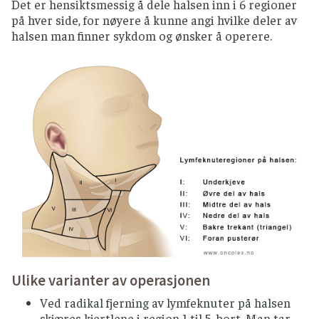
Det er hensiktsmessig å dele halsen inn i 6 regioner
på hver side, for nøyere å kunne angi hvilke deler av
halsen man finner sykdom og ønsker å operere.
Ulike varianter av operasjonen
Ved radikal fjerning av lymfeknuter på halsen
skjæres kjertlene i region 1 til 5 bort. Man tar