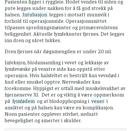
Pasienten ligger i ryggleie. Hodet vendes til siden og
pute legges under nakken for å få god strekk på
halsen.
Intubasjon
legges i motsatt munnvik i
forhold til operasjonsside. Operasjonssnittet
tilpasses spredningsmønster og primærsvulstens
beliggenhet. Aktuelle lymfeknuter fjernes. Det legges
inn dren og såret lukkes.
Dren fjernes når døgnmengden er under 20 ml.
Infeksjon, blodansamling i vevet og lekkasje av
lymfevæske på venstre side kan oppstå etter
operasjon. Hvis halsfeltet er bestrålt kan vevsdød i
hud eller muskel opptre. Nerveskader kan
forekomme. Hyppigst er utfall med muskelsvakhet av
hjernenerve XI. Det er og viktig å være oppmerksom
på
lymfødem
og at blodopphopning i
vener
i
ansiktet og på halsen kan være en komplikasjon.
Noen pasienter opplever stivhet, nedsatt
bevegelighet og smerter i skulder.