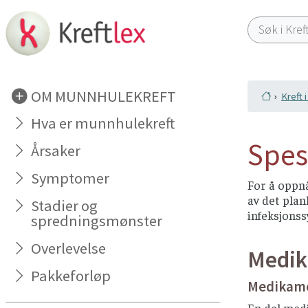
OM MUNNHULEKREFT
Kreft 
Hva er munnhulekreft
Spes
Årsaker
Symptomer
For å oppn
av det plan
Stadier og
infeksjons
spredningsmønster
Overlevelse
Medik
Pakkeforløp
Medikame