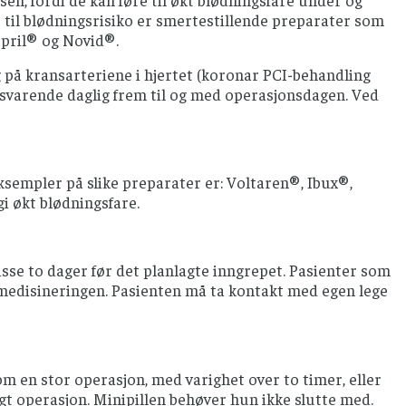
sen, fordi de kan føre til økt blødningsfare under og
til blødningsrisiko er smertestillende preparater som
ispril® og Novid®.
g på kransarteriene i hjertet (koronar PCI-behandling
ilsvarende daglig frem til og med operasjonsdagen. Ved
empler på slike preparater er: Voltaren®, Ibux®,
 økt blødningsfare.
sse to dager før det planlagte inngrepet. Pasienter som
nmedisineringen. Pasienten må ta kontakt med egen lege
om en stor operasjon, med varighet over to timer, eller
agt operasjon. Minipillen behøver hun ikke slutte med.