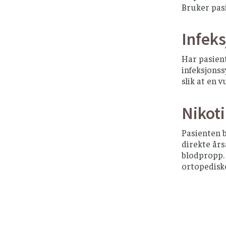
Bruker pas
Infek
Har pasient
infeksjonss
slik at en 
Nikot
Pasienten 
direkte års
blodpropp. 
ortopediske