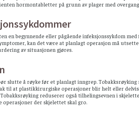
ienten hormontabletter på grunn av plager med overgangs
sjonssykdommer
en en begynnende eller pågående infeksjonssykdom med feb
ymptomer, kan det være at planlagt operasjon må utsettes
vurdering av situasjonen gjøres.
in
bør slutte å røyke før et planlagt inngrep. Tobakksrøyki
ak til at plastikkirurgiske operasjoner blir helt eller del
Tobakksrøyking reduserer også tilhelingsevnen i skjelette
 operasjoner der skjelettet skal gro.