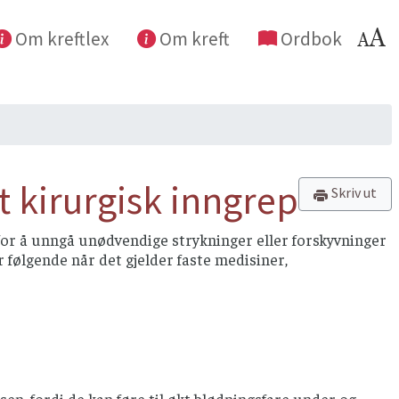
Om kreftlex
Om kreft
Ordbok
t kirurgisk inngrep
Skriv ut
for å unngå unødvendige strykninger eller forskyvninger
 følgende når det gjelder faste medisiner,