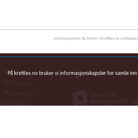
Informasjonen du finner i Kreftlex er utelukk
Lenker
På kreftlex.no bruker vi informasjonskapsler for samle in
Om Kreftlex
Kontakt oss
Ordbok
Personvernerklæring