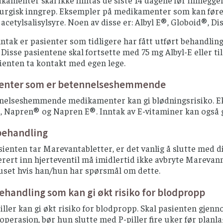
kamenter skal ikke inntas de siste 14 dagene før innleggel
rurgisk inngrep. Eksempler på medikamenter som kan føre 
acetylsalisylsyre. Noen av disse er: Albyl E®, Globoid®, D
nntak er pasienter som tidligere har fått utført behandlin
 Disse pasientene skal fortsette med 75 mg Albyl-E eller t
sienten ta kontakt med egen lege.
nter som er betennelseshemmende
nelseshemmende medikamenter kan gi blødningsrisiko. Eks
 Napren® og Napren E®. Inntak av E-vitaminer kan også gi
ehandling
enten tar Marevantabletter, er det vanlig å slutte med di
erert inn hjerteventil må imidlertid ikke avbryte Mareva
huset hvis han/hun har spørsmål om dette.
andling som kan gi økt risiko for blodpropp
iller kan gi økt risiko for blodpropp. Skal pasienten gjenn
 operasjon, bør hun slutte med P-piller fire uker før planl