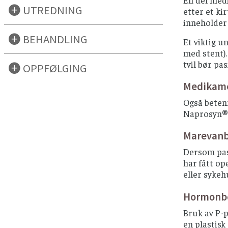
En del medi
UTREDNING
etter et ki
inneholder 
BEHANDLING
Et viktig u
med stent).
tvil bør pa
OPPFØLGING
Medikame
Også beten
Naprosyn®,
Marevanb
Dersom pasi
har fått op
eller syke
Hormonbeh
Bruk av P-p
en plastisk