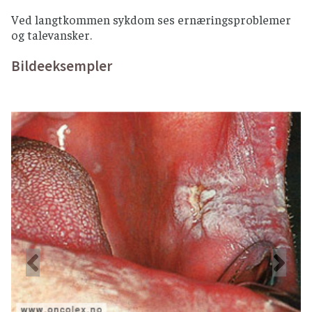
Ved langtkommen sykdom ses ernæringsproblemer
og talevansker.
Bildeeksempler
Forrige
Ne