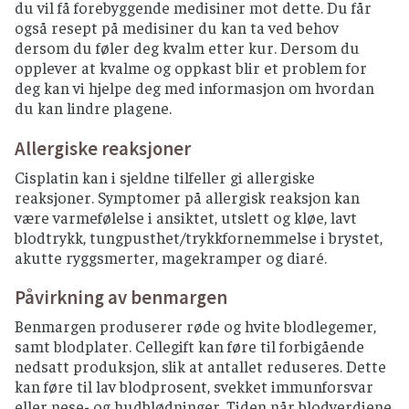
du vil få forebyggende medisiner mot dette. Du får
også resept på medisiner du kan ta ved behov
dersom du føler deg kvalm etter kur. Dersom du
opplever at kvalme og oppkast blir et problem for
deg kan vi hjelpe deg med informasjon om hvordan
du kan lindre plagene.
Allergiske reaksjoner
Cisplatin kan i sjeldne tilfeller gi allergiske
reaksjoner. Symptomer på allergisk reaksjon kan
være varmefølelse i ansiktet, utslett og kløe, lavt
blodtrykk, tungpusthet/trykkfornemmelse i brystet,
akutte ryggsmerter, magekramper og diaré.
Påvirkning av benmargen
Benmargen produserer røde og hvite blodlegemer,
samt blodplater. Cellegift kan føre til forbigående
nedsatt produksjon, slik at antallet reduseres. Dette
kan føre til lav blodprosent, svekket immunforsvar
eller nese- og hudblødninger. Tiden når blodverdiene