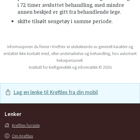
i 72 timer avsluttet behandling, med mindre
annen beskjed er gitt fra behandlende lege.
skifte tilsølt sengetøy i samme periode.
Informasjonen du finner i Kreftlex er utelukkende av generell karakter og
erstatter ikke kontakt med, eller undersøkelse og behandling, hos autorisert
helsepersonell.
Institutt for kreftgenetikk og informatikk © 2026
Lag en lenke til Kreftlex fra din mobil
Lenker
Kreftlex forside
Om Kreftlex