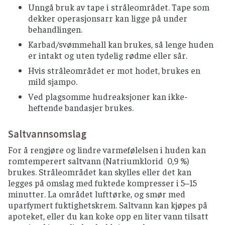
Unngå bruk av tape i stråleområdet. Tape som
dekker operasjonsarr kan ligge på under
behandlingen.
Karbad/svømmehall kan brukes, så lenge huden
er intakt og uten tydelig rødme eller sår.
Hvis stråleområdet er mot hodet, brukes en
mild sjampo.
Ved plagsomme hudreaksjoner kan ikke-
heftende bandasjer brukes.
Saltvannsomslag
For å rengjøre og lindre varmefølelsen i huden kan
romtemperert saltvann (Natriumklorid 0,9 %)
brukes. Stråleområdet kan skylles eller det kan
legges på omslag med fuktede kompresser i 5–15
minutter. La området lufttørke, og smør med
uparfymert fuktighetskrem. Saltvann kan kjøpes på
apoteket, eller du kan koke opp en liter vann tilsatt