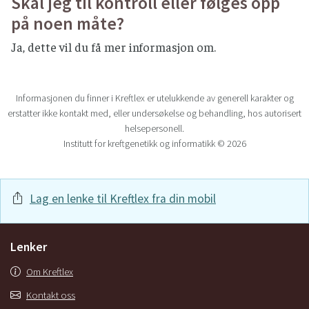
Skal jeg til kontroll eller følges opp
på noen måte?
Ja, dette vil du få mer informasjon om.
Informasjonen du finner i Kreftlex er utelukkende av generell karakter og
erstatter ikke kontakt med, eller undersøkelse og behandling, hos autorisert
helsepersonell.
Institutt for kreftgenetikk og informatikk © 2026
Lag en lenke til Kreftlex fra din mobil
Lenker
Om Kreftlex
Kontakt oss