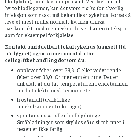
blodplater), samt lav blodprosent. Ved lavt antall
hvite blodlegemer, kan det være risiko for alvorlig
infeksjon som raskt må behandles i sykehus. Forsøk å
leve et mest mulig normalt liv, men unngå
nærkontakt med mennesker du vet har en infeksjon,
som for eksempel forkjølelse.
Kontakt umiddelbart lokalsykehus (uansett tid
på døgnet) og informer om at du får
cellegiftbehandling dersom du:
opplever feber over 38,3 °C eller vedvarende
feber over 38,0 °C i mer enn én time. Det er
anbefalt at du tar temperaturen i endetarmen
med et elektronisk termometer
frostanfall (uvilkårlige
muskelsammentrekninger)
spontane nese- eller hudblødninger.
Småblødninger som skyldes såre slimhinner i
nesen er ikke farlig