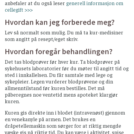
anbefaler at du også leser
generell informasjon om
cellegift >>>
Hvordan kan jeg forberede meg?
Lev så normalt som mulig. Du må ta kur-medisiner
som angitt på resept/eget skriv.
Hvordan foregår behandlingen?
Det tas blodprøver før hver kur. Ta blodprøver på
sykehusets laboratorier før du møter til angitt tid og
sted i innkallelsen. Du får samtale med lege og
sykepleier. Legen vurderer blodprøvene og din
allmenntilstand før kuren bestilles. Det må
påberegnes noe ventetid mens apoteket klargjør
kuren.
Kuren gis direkte inn i blodet (intravenøst) gjennom
en venekanyle på armen. Det brukes en
dråpetellemaskin som sørger for at riktig mengde
væske gis på riktig tid. Du kan være i aktivitet, spise