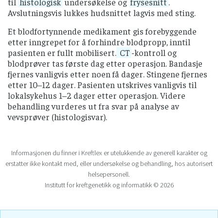
til
histologisk
undersøkelse og
frysesnitt
.
Avslutningsvis lukkes hudsnittet lagvis med sting.
Et blodfortynnende medikament gis forebyggende
etter inngrepet for å forhindre blodpropp, inntil
pasienten er fullt mobilisert.
CT
-kontroll og
blodprøver tas første dag etter operasjon. Bandasje
fjernes vanligvis etter noen få dager. Stingene fjernes
etter 10–12 dager. Pasienten utskrives vanligvis til
lokalsykehus 1–2 dager etter operasjon. Videre
behandling vurderes ut fra svar på analyse av
vevsprøver (histologisvar).
Informasjonen du finner i Kreftlex er utelukkende av generell karakter og
erstatter ikke kontakt med, eller undersøkelse og behandling, hos autorisert
helsepersonell.
Institutt for kreftgenetikk og informatikk © 2026