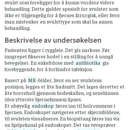
svulst som foreligger for å kunne vurdere videre
behandling. Dette gjelder spesielt for svulster som
ikke er tilgjengelig for å fjernes kirurgisk, eller hvor
man mistenker en svulsttype som skal ha annen
behandling.
Beskrivelse av undersøkelsen
Pasienten ligger i ryggleie. Det gis narkose. Før
inngrepet fikseres hodet i en stilling for å unngå
bevegelser. En enkeltdose med
antibiotika
gis
forebyggende, for å forhindre infeksjon.
Basert på
MR
-bilder, hvor en ser svulstens
posisjon, legges et lite hudsnitt. Det lages deretter et
lite borrehull gjennom hodeskallen, og senehinnen
(den ytterste hjernehinnen) åpnes.
Et ubøyelig
endoskop
føres inn til hulrommene i
hjernen. Endoskopet navigeres etter skjermbildene,
til svulsten visualiseres. En biopsitang føres inn via
en hjelpekanal på endoskopet. Det tas vevsprøver