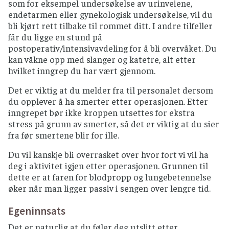
som for eksempel undersøkelse av urinveiene,
endetarmen eller gynekologisk undersøkelse, vil du
bli kjørt rett tilbake til rommet ditt. I andre tilfeller
får du ligge en stund på
postoperativ/intensivavdeling for å bli overvåket. Du
kan våkne opp med slanger og katetre, alt etter
hvilket inngrep du har vært gjennom.
Det er viktig at du melder fra til personalet dersom
du opplever å ha smerter etter operasjonen. Etter
inngrepet bør ikke kroppen utsettes for ekstra
stress på grunn av smerter, så det er viktig at du sier
fra før smertene blir for ille.
Du vil kanskje bli overrasket over hvor fort vi vil ha
deg i aktivitet igjen etter operasjonen. Grunnen til
dette er at faren for blodpropp og lungebetennelse
øker når man ligger passiv i sengen over lengre tid.
Egeninnsats
Det er naturlig at du føler deg utslitt etter