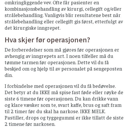
omkringliggende vev. Ofte får pasienter en
kombinasjonsbehandling av kirurgi, cellegift og/eller
strålebehandling. Vanligvis blir resultatene best når
strålebehandling eller cellegift gis først, etterfulgt av
det kirurgiske inngrepet.
Hva skjer før operasjonen?
De forberedelser som må gjøres før operasjonen er
avhengig av inngrepets art. I noen tilfeller må du
tømme tarmen før operasjonen. Dette vil du få
beskjed om og hjelp til av personalet på sengeposten
din.
I forbindelse med operasjonen vil du få bedøvelse.
Det betyr at du IKKE må spise fast føde eller røyke de
siste 6 timene før operasjonen. Du kan drikke vann
og klare væsker som te, svart kaffe, brus og saft fram
til 2 timer før du skal ha narkose. IKKE MELK.
Pastiller, drops og tyggegummi er ikke tillatt de siste
2 timene før narkosen.