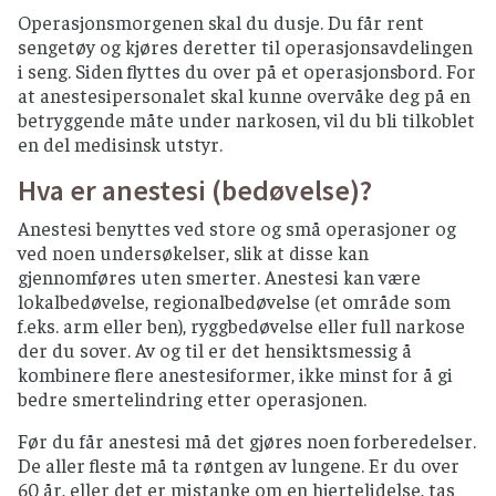
Operasjonsmorgenen skal du dusje. Du får rent
sengetøy og kjøres deretter til operasjonsavdelingen
i seng. Siden flyttes du over på et operasjonsbord. For
at anestesipersonalet skal kunne overvåke deg på en
betryggende måte under narkosen, vil du bli tilkoblet
en del medisinsk utstyr.
Hva er anestesi (bedøvelse)?
Anestesi benyttes ved store og små operasjoner og
ved noen undersøkelser, slik at disse kan
gjennomføres uten smerter. Anestesi kan være
lokalbedøvelse, regionalbedøvelse (et område som
f.eks. arm eller ben), ryggbedøvelse eller full narkose
der du sover. Av og til er det hensiktsmessig å
kombinere flere anestesiformer, ikke minst for å gi
bedre smertelindring etter operasjonen.
Før du får anestesi må det gjøres noen forberedelser.
De aller fleste må ta røntgen av lungene. Er du over
60 år, eller det er mistanke om en hjertelidelse, tas