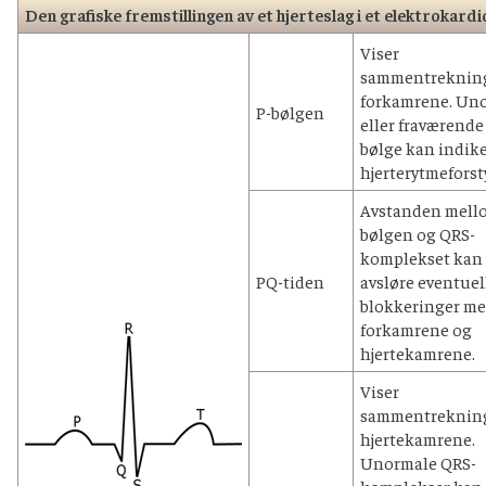
Den grafiske fremstillingen av et hjerteslag i et elektrokar
Viser
sammentrekning
forkamrene. Un
P-bølgen
eller fraværende
bølge kan indik
hjerterytmeforst
Avstanden mell
bølgen og QRS-
komplekset kan
PQ-tiden
avsløre eventuel
blokkeringer m
forkamrene og
hjertekamrene.
Viser
sammentrekning
hjertekamrene.
Unormale QRS-
komplekser kan