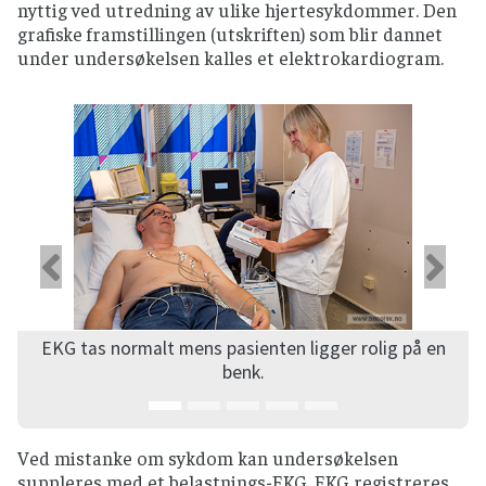
nyttig ved utredning av ulike hjertesykdommer. Den
grafiske framstillingen (utskriften) som blir dannet
under undersøkelsen kalles et elektrokardiogram.
Forrige
Ne
EKG tas normalt mens pasienten ligger rolig på en
benk.
Ved mistanke om sykdom kan undersøkelsen
suppleres med et belastnings-EKG. EKG registreres