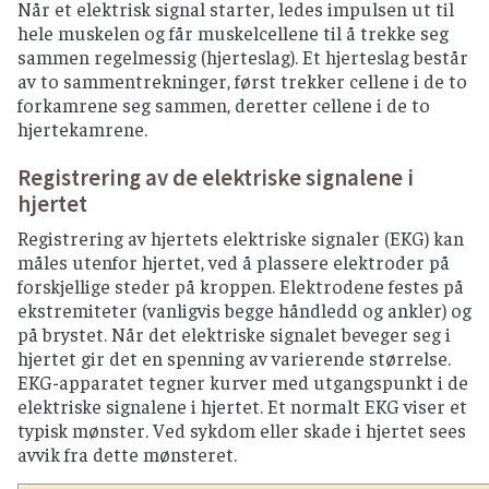
Når et elektrisk signal starter, ledes impulsen ut til
hele muskelen og får muskelcellene til å trekke seg
sammen regelmessig (hjerteslag). Et hjerteslag består
av to sammentrekninger, først trekker cellene i de to
forkamrene seg sammen, deretter cellene i de to
hjertekamrene.
Registrering av de elektriske signalene i
hjertet
Registrering av hjertets elektriske signaler (EKG) kan
måles utenfor hjertet, ved å plassere elektroder på
forskjellige steder på kroppen. Elektrodene festes på
ekstremiteter (vanligvis begge håndledd og ankler) og
på brystet. Når det elektriske signalet beveger seg i
hjertet gir det en spenning av varierende størrelse.
EKG-apparatet tegner kurver med utgangspunkt i de
elektriske signalene i hjertet. Et normalt EKG viser et
typisk mønster. Ved sykdom eller skade i hjertet sees
avvik fra dette mønsteret.