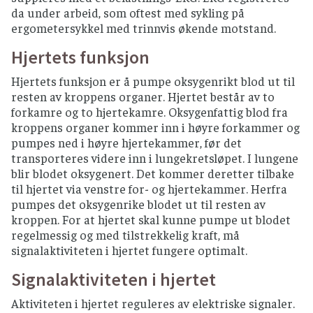
da under arbeid, som oftest med sykling på
ergometersykkel med trinnvis økende motstand.
Hjertets funksjon
Hjertets funksjon er å pumpe oksygenrikt blod ut til
resten av kroppens organer. Hjertet består av to
forkamre og to hjertekamre. Oksygenfattig blod fra
kroppens organer kommer inn i høyre forkammer og
pumpes ned i høyre hjertekammer, før det
transporteres videre inn i lungekretsløpet. I lungene
blir blodet oksygenert. Det kommer deretter tilbake
til hjertet via venstre for- og hjertekammer. Herfra
pumpes det oksygenrike blodet ut til resten av
kroppen. For at hjertet skal kunne pumpe ut blodet
regelmessig og med tilstrekkelig kraft, må
signalaktiviteten i hjertet fungere optimalt.
Signalaktiviteten i hjertet
Aktiviteten i hjertet reguleres av elektriske signaler.