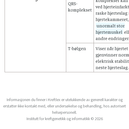
QRS-
ved hjerteinfarkt
komplekset
raske hjerteslag 
hjertekammeret,
unormalt stor
hjertemuskel
el
andre endringer
T-bølgen
Viser når hjertet
gjenvinner norm
elektrisk stabilit
neste hjerteslag.
Informasjonen du finner i Kreftlex er utelukkende av generell karakter og
erstatter ikke kontakt med, eller undersøkelse og behandling, hos autorisert
helsepersonell.
Institutt for kreftgenetikk og informatikk © 2026