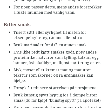
For noen passer dette, mens andre foretrekker
å fukte munnen med vanlig vann.
Bitter smak:
Tilsett søtt eller syrlighet til maten for
eksempel syltetøy, rømme eller sitron.
Bruk marinader for å få en annen smak.
Hvis ikke rødt kjøtt smaker godt, prøv andre
proteinrike matvarer som kylling, kalkun, egg,
bønner, fisk, skalldyr, melk, ost, nøtter og erter.
Myk, moset eller kremet mat og mat uten
tekstur som skorper og rå grønnsaker kan
hjelpe.
Forsøk å redusere størrelsen på porsjonene.
Bruk kunstig spytt hyppig for å dempe bitter
smak (du får kjøpt "kunstig spytt" på apoteket).
For noen passer dette, mens andre foretrekker