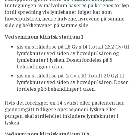
Inntegningen av målvolum baseres på karenes forløp
fordi spredning via lymfebaner følger kar som
hovedpulsåren, nedre hulvene, nyrevene på samme
side og bekkenvener på samme side.
Ved seminom klinisk stadium I
gis en stråledose på 1,8 Gy x 14 (totalt 25,2 Gy) til
lymfeknuter ved siden av hovedpulsåren og
lymfeknuter i lysken. Dosen fordeles på 5
behandlinger i uken.
gis en stråledose på 2 Gy x 10 (totalt 20 Gy) til
lymfeknuter ved siden av hovedpulsåren. Dosen
fordeles på 5 behandlinger i uken.
Hvis det foreligger en T4-svulst eller pasienten har
gjennomgått tidligere operasjoner i lysken eller
pungen, skal strålefeltet inkludere lymfeknuter i
lysken.
Ved seminom klinisk stadium II A