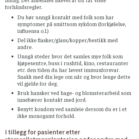
mulig. Det anbefales likevel at du tar visse
forhåndsregler.
KOSTTILSKUDD OG HELSEKOST
Du bør unngå kontakt med folk som har
Snakk med din behandlende lege før eventuelt
symptomer på smittsom sykdom (forkjølelse,
bruk av kosttilskudd og helsekost som for
influensa o.l.)
eksempel fermenterte produkter og
Del ikke flasker/glass/kopper/bestikk med
probiotika.
andre.
Det bør utøves særlig forsiktighet til
Unngå steder hvor det samles mye folk som
urtebaserte kosttilskudd.
kjøpesentre, buss i rushtid, kino, restauranter
etc. den tiden du har lavest immunforsvar.
KRYDDER (TØRKET) OG FRISKE URTER
Snakk med din lege om når og hvor lenge dette
Ferske urter og tørket krydder fra norske
vil gjelde for deg.
produsenter kan brukes uten
Bruk hansker ved hage- og blomsterarbeid som
varmebehandling.
innebærer kontakt med jord.
Importerte ferske urter og tørket krydder
Benytt kondom ved samleie dersom du er i et
bør varmebehandles før bruk.
ikke monogamt forhold.
MEIERIPRODUKTER
I tillegg for pasienter etter
Bruk kun produkter som er laget av