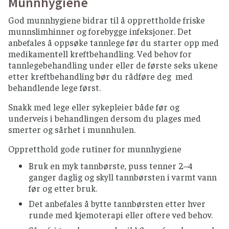
Munnhygiene
råvarer, god kjøling og god hygiene.
Villfisk som skal spises rå, må dypfryses minst
God munnhygiene bidrar til å opprettholde friske
et døgn. Gjelder ikke norsk oppdrettslaks
munnslimhinner og forebygge infeksjoner. Det
eller ørret.
anbefales å oppsøke tannlege før du starter opp med
medikamentell kreftbehandling. Ved behov for
Skjell og skalldyr serveres kun fullstendig
tannlegebehandling under eller de første seks ukene
varmebehandlet.
etter kreftbehandling bør du rådføre deg med
Røkelaks og gravlaks er kun delvis anbefalt,
behandlende lege først.
snakk med din behandlende lege om det er
Snakk med lege eller sykepleier både før og
FRUKT, BÆR OG GRØNNSAKER
underveis i behandlingen dersom du plages med
smerter og sårhet i munnhulen.
Grønnsaker og frukt som skal spises rått bør
skylles grundig
Oppretthold gode rutiner for munnhygiene
Rå spirer bør unngås.
Bruk en myk tannbørste, puss tenner 2–4
Alle bær bør helst varmebehandles, særlig
ganger daglig og skyll tannbørsten i varmt vann
viktig for bær fra utlandet
før og etter bruk.
Benytt helst pasteurisert fruktjuice og
Det anbefales å bytte tannbørsten etter hver
smoothies.
runde med kjemoterapi eller oftere ved behov.
Importert rå minimais, sukkererter og