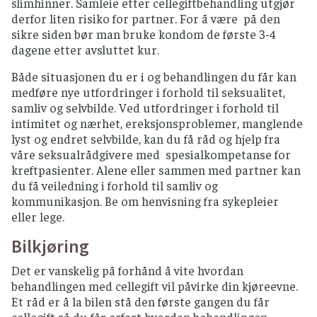
slimhinner. Samleie etter cellegiftbehandling utgjør
derfor liten risiko for partner. For å være på den
sikre siden bør man bruke kondom de første 3-4
dagene etter avsluttet kur.
Både situasjonen du er i og behandlingen du får kan
medføre nye utfordringer i forhold til seksualitet,
samliv og selvbilde. Ved utfordringer i forhold til
intimitet og nærhet, ereksjonsproblemer, manglende
lyst og endret selvbilde, kan du få råd og hjelp fra
våre seksualrådgivere med spesialkompetanse for
kreftpasienter. Alene eller sammen med partner kan
du få veiledning i forhold til samliv og
kommunikasjon. Be om henvisning fra sykepleier
eller lege.
Bilkjøring
Det er vanskelig på forhånd å vite hvordan
behandlingen med cellegift vil påvirke din kjøreevne.
Et råd er å la bilen stå den første gangen du får
cellegift så du får erfart hvordan behandlingen