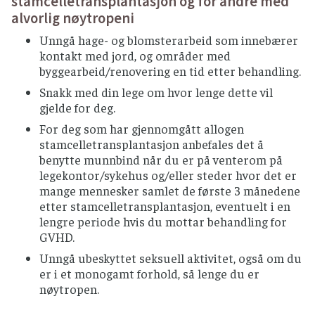
stamcelletransplantasjon og for andre med
pasteurisert melk.
alvorlig nøytropeni
Myke modningsoster (camembert, brie,
Unngå hage- og blomsterarbeid som innebærer
blåmuggost o.l.) bør unngås, men sauser og
kontakt med jord, og områder med
annen mat med disse produktene er trygt å
byggearbeid/renovering en tid etter behandling.
spise varmebehandlet.
Snakk med din lege om hvor lenge dette vil
Spis is som er i forseglet innpakking, unngå
gjelde for deg.
softis og kuleis fra utsalgssteder
For deg som har gjennomgått allogen
SNACKS, NØTTER OG ISKREM
stamcelletransplantasjon anbefales det å
benytte munnbind når du er på venterom på
Benytt helst nøtteprodukter som er røstet og
legekontor/sykehus og/eller steder hvor det er
fra forseglete forpakninger.
mange mennesker samlet de første 3 månedene
Springvann og norskprodusert flaskevann
etter stamcelletransplantasjon, eventuelt i en
anses som trygt i Norge
lengre periode hvis du mottar behandling for
GVHD.
Unngå vann fra private brønner som ikke har
godkjenningsplikt (for eksempel hytter).
Unngå ubeskyttet seksuell aktivitet, også om du
er i et monogamt forhold, så lenge du er
Ved tvil om drikkevannskvaliteten, bør
nøytropen.
flaskevann benyttes