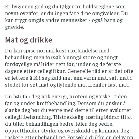
Personer som lager eller håndterer maten
Er hygienen god og du følger forholdsreglene som
skal være friske (ikke ha magesyke, være
nevnt ovenfor, er du ingen fare dine omgivelser. Du
forkjølet eller ha betente sår på hendende).
kan trygt omgås andre mennesker - også barn og
gravide.
Mikrobølgeovnmat bør røres rundt og la stå i
noen minutter så varmen fordeler seg jevnt.
Mat og drikke
Ferdigstekte produkter fra produsent skal
gjennomvarmes (følg tilberedningsmetoden
Du kan spise normal kost i forbindelse med
som står på pakning)
behandling, men forsøk å unngå store og tungt
fordøyelige måltider rett før, under og de første
TEMPERATUR OG OPPBEVARING
dagene etter cellegiftkur. Generelle råd er at det ofte
er lettere å få i seg kald mat enn varm mat, salt mat i
Mat som skal stekes, kokes eller varmes, bør
stedet for søt mat og flytende mat fremfor fast mat.
serveres rykende varmt.
Du bør få i deg nok energi, protein og væske i tiden
Kjøtt- og fiskepålegg skal serveres så tidlig
før og under kreftbehandling. Dersom du ønsker å
som mulig i holdbarhetstiden og åpnende
slanke deg bør du vente med dette til etter avsluttet
pakker oppbevares kjølig i lukkede bokser.
cellegiftbehandling. Tilstrekkelig næring bidrar til at
Ikke la maten stå ute i romtemperatur i over
du tåler behandlingen bedre, føler deg bedre,
2 timer.
opprettholder styrke og overskudd og kommer deg
Pasta, ris, bulgur og couscous skal nedkjøles
raskere etter behandling. Forsøk å drikke en del vann,