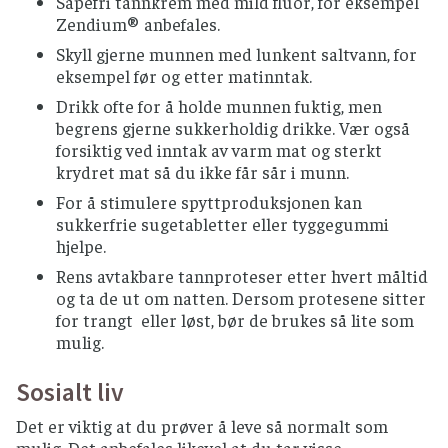
Såpefri tannkrem med mild fluor, for eksempel
asparges bør gis et oppkok før inntak.
Zendium® anbefales.
Hvis du bruker immundempende medisiner
Skyll gjerne munnen med lunkent saltvann, for
må du unngå grapefrukt, pomelo,
eksempel før og etter matinntak.
bitterappelsin, stjernefrukt og
Drikk ofte for å holde munnen fuktig, men
granateplejuice.
begrens gjerne sukkerholdig drikke. Vær også
forsiktig ved inntak av varm mat og sterkt
HONNING
krydret mat så du ikke får sår i munn.
Bør komme fra produsent som
For å stimulere spyttproduksjonen kan
varmebehandler honning, helst fra
sukkerfrie sugetabletter eller tyggegummi
porsjonspakninger.
hjelpe.
KJØTT OG KJØTTPRODUKTER
Rens avtakbare tannproteser etter hvert måltid
og ta de ut om natten. Dersom protesene sitter
Rått kjøtt (inkludert spekemat) bør unngås
for trangt eller løst, bør de brukes så lite som
Farsemat som hamburgere og kjøttdeig etc.
mulig.
bør være gjennomstekt eller gjennomkokt.
Sosialt liv
Svin og kylling skal være gjennomstekt.
Andre kjøttprodukter bør være godt stekt på
Det er viktig at du prøver å leve så normalt som
overflaten