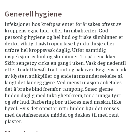
For å redusere risikoen for matbåren smitte
anbefales det å unngå visse matvarer og å
Generell hygiene
håndtere maten på en trygg måte. Anbefalingene
er ment som forebyggende tiltak for
Infeksjoner hos kreftpasienter forårsakes oftest av
kreftpasienter som er i en nøytropen fase av
kroppens egne hud- eller tarmbakterier. God
behandlingsforløpet.
personlig hygiene og hel hud og friske slimhinner er
derfor viktig. I nøytropen fase bør du dusje eller
Råd og anbefalinger for matvarer
utføre hel kroppsvask daglig. Utfør samtidig
EGG
inspeksjon av hud og slimhinner. Ta på rene klær.
Skift sengetøy cirka en gang i uken. Vask deg nedentil
Norske egg anses som trygt, bør brukes innen
etter toalettbesøk fra front og bakover. Begrens bruk
«best før»-dato.
av klyster, stikkpiller og endetarmsundersøkelse så
Importerte egg og mat laget av slike egg må
langt det lar seg gjøre. Ved menstruasjon anbefales
varmebehandles (hardkokt eller
det å bruke bind fremfor tampong. Smør gjerne
gjennomstekt) eller være pasteurisert.
huden daglig med fuktighetskrem, for å unngå tørr
og sår hud. Barbering bør utføres med maskin, ikke
FISK OG SJØMAT
høvel. Hvis det oppstår rift i huden bør det renses
med desinfiserende middel og dekkes til med rent
Rakfisk må unngås helt.
plaster.
Sushi anses trygt så lenge du bruker ferske