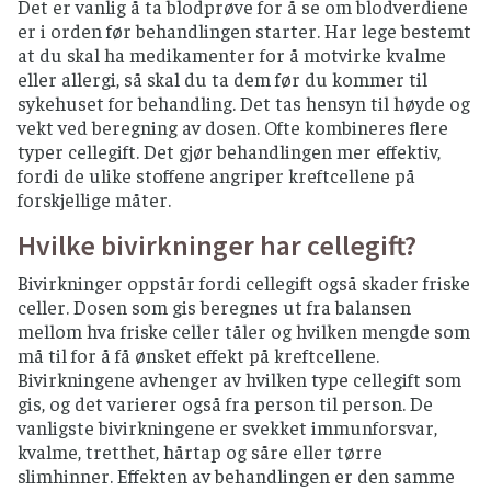
Det er vanlig å ta blodprøve for å se om blodverdiene
er i orden før behandlingen starter. Har lege bestemt
at du skal ha medikamenter for å motvirke kvalme
eller allergi, så skal du ta dem før du kommer til
sykehuset for behandling. Det tas hensyn til høyde og
vekt ved beregning av dosen. Ofte kombineres flere
typer cellegift. Det gjør behandlingen mer effektiv,
fordi de ulike stoffene angriper kreftcellene på
forskjellige måter.
Hvilke bivirkninger har cellegift?
Bivirkninger oppstår fordi cellegift også skader friske
celler. Dosen som gis beregnes ut fra balansen
mellom hva friske celler tåler og hvilken mengde som
må til for å få ønsket effekt på kreftcellene.
Bivirkningene avhenger av hvilken type cellegift som
gis, og det varierer også fra person til person. De
vanligste bivirkningene er svekket immunforsvar,
kvalme, tretthet, hårtap og såre eller tørre
slimhinner. Effekten av behandlingen er den samme