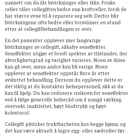
uansett om du får bivirkninger eller ikke. Friske
celler tåler cellegiften bedre enn kreftceller, fordi de
har større evne til å reparere seg selv. Derfor blir
bivirkningene ofte bedre eller forsvinner en stund
etter at cellegiftbehandlingen er over.
En del pasienter opplever mer langvarige
bivirkninger av cellegift, såkalte seneffekter.
Seneffekter utgjør et bredt spekter av tilstander, der
alvorlighetsgrad og varighet varierer. Noen av disse
kan gå over, mens andre kan bli varige. Noen
opplever at seneffekter oppstår flere år etter
avsluttet behandling. Dersom du opplever dette er
det viktig at du kontakter helsepersonell, slik at du
kan få hjelp. Du kan redusere risikoen for seneffekter
ved å følge generelle helseråd om å unngå røyking,
overvekt, inaktivitet, høyt blodtrykk og høyt
kolesterol.
Cellegift påvirker fruktbarheten hos begge kjønn, og
det kan være aktuelt å lagre egg- eller sædceller før