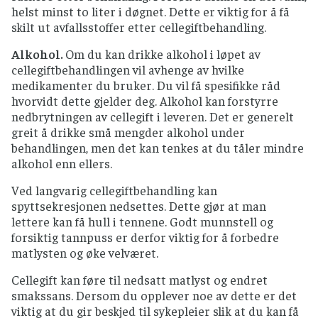
så raskt som mulig, settes i kjøleskap og ikke
helst minst to liter i døgnet. Dette er viktig for å få
oppbevares i romtemperatur.
skilt ut avfallsstoffer etter cellegiftbehandling.
Mat som skal lagres, skal kjøles raskt ned, for
Alkohol.
Om du kan drikke alkohol i løpet av
eksempel settes gryten i kaldt vann eller
cellegiftbehandlingen vil avhenge av hvilke
fordel maten i flere mindre og gjerne flate
medikamenter du bruker. Du vil få spesifikke råd
bokser.
hvorvidt dette gjelder deg. Alkohol kan forstyrre
Mat som fryses skal i fryseren så raskt som
nedbrytningen av cellegift i leveren. Det er generelt
mulig og oppbevares ved – 18 °C eller kaldere,
greit å drikke små mengder alkohol under
men husk at frysing av mat ikke gjør at
behandlingen, men det kan tenkes at du tåler mindre
mikroorganismer blir borte.
alkohol enn ellers.
Ved langvarig cellegiftbehandling kan
spyttsekresjonen nedsettes. Dette gjør at man
lettere kan få hull i tennene. Godt munnstell og
forsiktig tannpuss er derfor viktig for å forbedre
matlysten og øke velværet.
Cellegift kan føre til nedsatt matlyst og endret
smakssans. Dersom du opplever noe av dette er det
viktig at du gir beskjed til sykepleier slik at du kan få