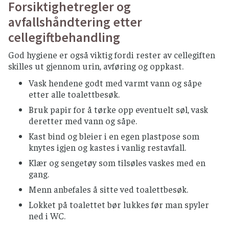
Forsiktighetregler og
Anbefalinger for god
avfallshåndtering etter
kjøkkenhygiene
cellegiftbehandling
KJØKKENREDSKAPER
God hygiene er også viktig fordi rester av cellegiften
Bytt redskaper mellom håndtering av ulike
skilles ut gjennom urin, avføring og oppkast.
råvarer for å forhindre krysskontaminering.
Vask hendene godt med varmt vann og såpe
Vask over flater på kjøkken ofte.
etter alle toalettbesøk.
Bytt klut ofte og vask kluten på minst 65 °C, ev.
Bruk papir for å tørke opp eventuelt søl, vask
legg i klor over natten.
deretter med vann og såpe.
Bruk aldri samme klut på benken og på
Kast bind og bleier i en egen plastpose som
gulvet.
knytes igjen og kastes i vanlig restavfall.
Tørkerull er et godt alternativ til klut.
Klær og sengetøy som tilsøles vaskes med en
gang.
TILBEREDNING AV MÅLTIDER
Menn anbefales å sitte ved toalettbesøk.
Hold rå og ferdiglaget mat atskilt.
Lokket på toalettet bør lukkes før man spyler
Skyll frukt og grønnsaker grundig med
ned i WC.
rennende vann.