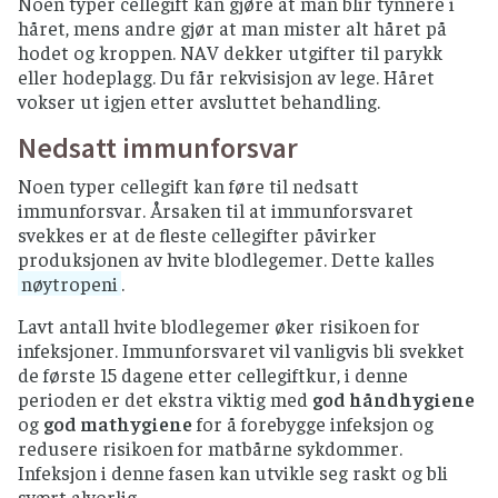
Noen typer cellegift kan gjøre at man blir tynnere i
håret, mens andre gjør at man mister alt håret på
hodet og kroppen. NAV dekker utgifter til parykk
eller hodeplagg. Du får rekvisisjon av lege. Håret
vokser ut igjen etter avsluttet behandling.
Nedsatt immunforsvar
Noen typer cellegift kan føre til nedsatt
immunforsvar. Årsaken til at immunforsvaret
svekkes er at de fleste cellegifter påvirker
produksjonen av hvite blodlegemer. Dette kalles
nøytropeni
.
Lavt antall hvite blodlegemer øker risikoen for
infeksjoner. Immunforsvaret vil vanligvis bli svekket
de første 15 dagene etter cellegiftkur, i denne
perioden er det ekstra viktig med
god håndhygiene
og
god mathygiene
for å forebygge infeksjon og
redusere risikoen for matbårne sykdommer.
Infeksjon i denne fasen kan utvikle seg raskt og bli
svært alvorlig.