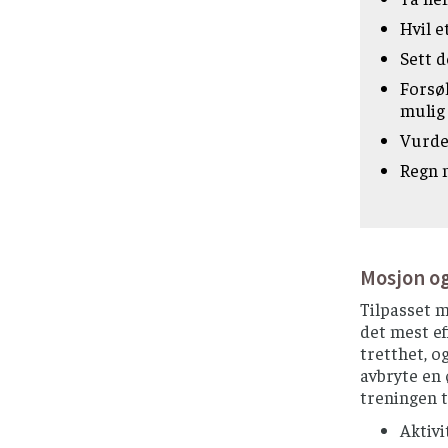
Hvil e
Sett d
Forsøk
mulig
Vurder
Regn m
Mosjon og
Tilpasset m
det mest ef
tretthet, o
avbryte en 
treningen t
Aktivi