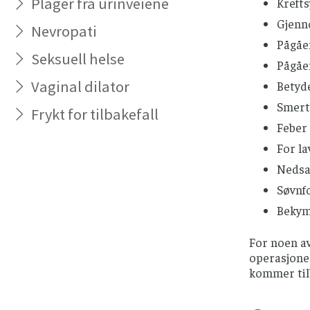
Plager fra urinveiene
Kreft
Gjenn
Nevropati
Pågåen
Seksuell helse
Pågåen
Vaginal dilator
Betyd
Smert
Frykt for tilbakefall
Feber 
For la
Nedsa
Søvnf
Bekymr
For noen av
operasjoner
kommer til