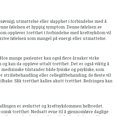
e søvnig), utmattelse eller slapphet i forbindelse med å
enne følelsen et hyppig symptom. Denne følelsen av
som opplever tretthet i forbindelse med kreftsykdom vil
eskrive følelsen som mangel på energi eller utmattelse.
. Hos mange pasienter kan også flere årsaker virke
og kan da oppleve uttalt tretthet. Det er også viktig å
medisinske tilstander både fysiske og psykiske, som
strålebehandling eller cellegiftbehanding, de fleste vil
lbake. Slik tretthet kalles akutt tretthet. Bedringen kan
handlingen er avsluttet og kreftsykdommen helbredet.
onisk tretthet. Nedsatt evne til å gjennomføre daglige