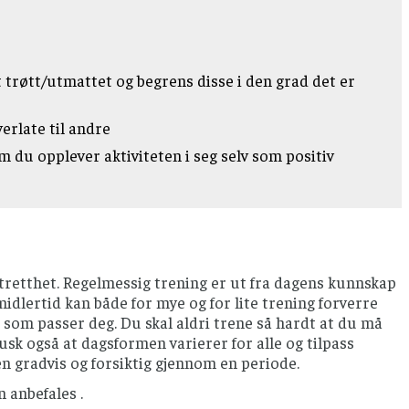
lt trøtt/utmattet og begrens disse i den grad det er
erlate til andre
om du opplever aktiviteten i seg selv som positiv
 tretthet. Regelmessig trening er ut fra dagens kunnskap
midlertid kan både for mye og for lite trening forverre
et) som passer deg. Du skal aldri trene så hardt at du må
usk også at dagsformen varierer for alle og tilpass
en gradvis og forsiktig gjennom en periode.
 anbefales .