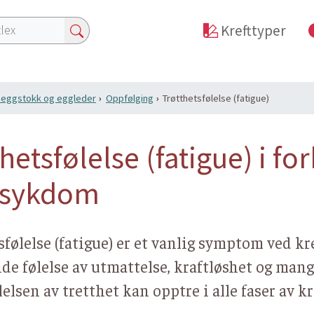
Krefttyper
i eggstokk og eggleder
Oppfølging
Trøtthetsfølelse (fatigue)
thetsfølelse (fatigue) i f
tsykdom
sfølelse (fatigue) er et vanlig symptom ved 
de følelse av utmattelse, kraftløshet og mang
ølelsen av tretthet kan opptre i alle faser av