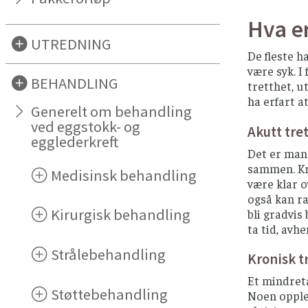
Hva er
UTREDNING
De fleste h
være syk. 
BEHANDLING
tretthet, u
ha erfart a
Generelt om behandling
ved eggstokk- og
Akutt tre
egglederkreft
Det er mang
sammen. Kre
Medisinsk behandling
være klar 
også kan ra
Kirurgisk behandling
bli gradvis
ta tid, avh
Strålebehandling
Kronisk t
Et mindreta
Støttebehandling
Noen opplev