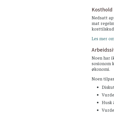
Kosthold
Nedsatt app
mat regelme
kosttilskud
Les mer om
Arbeidssi
Noen har ik
sosionom ka
økonomi.
Noen tilpas
Diskut
Vurder
Husk å
Vurder