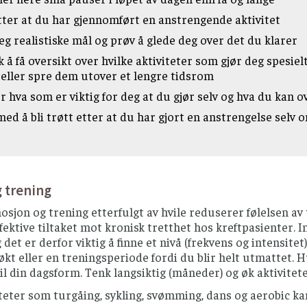
tter at du har gjennomført en anstrengende aktivitet
eg realistiske mål og prøv å glede deg over det du klarer
 å få oversikt over hvilke aktiviteter som gjør deg spesie
 eller spre dem utover et lengre tidsrom
 hva som er viktig for deg at du gjør selv og hva du kan ov
ed å bli trøtt etter at du har gjort en anstrengelse selv 
 trening
osjon og trening etterfulgt av hvile reduserer følelsen av
fektive tiltaket mot kronisk tretthet hos kreftpasienter. I
g det er derfor viktig å finne et nivå (frekvens og intensit
økt eller en treningsperiode fordi du blir helt utmattet. H
il din dagsform. Tenk langsiktig (måneder) og øk aktivitet
teter som turgåing, sykling, svømming, dans og aerobic kan