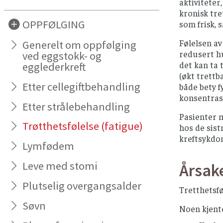
aktiviteter
kronisk tre
OPPFØLGING
som frisk, 
Følelsen av
Generelt om oppfølging
redusert hu
ved eggstokk- og
det kan ta 
egglederkreft
(økt trettb
Etter cellegiftbehandling
både bety 
konsentras
Etter strålebehandling
Pasienter m
Trøtthetsfølelse (fatigue)
hos de sist
kreftsykd
Lymfødem
Leve med stomi
Årsake
Plutselig overgangsalder
Tretthetsfø
Søvn
Noen kjente