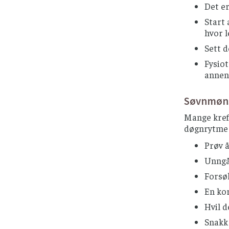
Det er
Start 
hvor 
Sett d
Fysiot
annen 
Søvnmøn
Mange kreft
døgnrytme s
Prøv 
Unngå 
Forsøk
En ko
Hvil d
Snakk