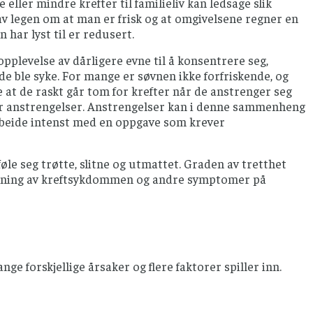
eller mindre krefter til familieliv kan ledsage slik
d av legen om at man er frisk og at omgivelsene regner en
 har lyst til er redusert.
pplevelse av dårligere evne til å konsentrere seg,
e ble syke. For mange er søvnen ikke forfriskende, og
 at de raskt går tom for krefter når de anstrenger seg
etter anstrengelser. Anstrengelser kan i denne sammenheng
arbeide intenst med en oppgave som krever
øle seg trøtte, slitne og utmattet. Graden av tretthet
predning av kreftsykdommen og andre symptomer på
ge forskjellige årsaker og flere faktorer spiller inn.