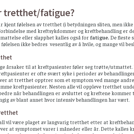
 tretthet/fatigue?
ar kjent følelsen av tretthet (i betydningen sliten, men ikk
I forbindelse med kreftsykdommer og kreftbehandling er d
tmattelse eller slapphet kalles også for
fatigue.
De fleste 
t følelsen ikke bedres vesentlig av å hvile, og mange vil b
tthet
e årsaker til at kreftpasienter føler seg trøtte/utmattet
ftpasienter er ofte svært syke i perioder av behandlingen 
over at tretthet opptrer som et symptom ved mange andre 
mme kreftpasienter. Nesten alle vil oppleve tretthet under 
 bedre når behandlingen er avsluttet og kreftene kommer ti
engig av blant annet hvor intensiv behandlingen har vært.
retthet
ll vil være plaget av langvarig tretthet etter at kreftbe
er at symptomet varer i måneder eller år. Dette kalles kr