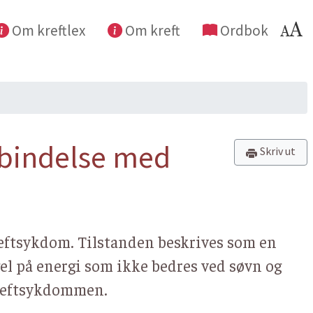
Om kreftlex
Om kreft
Ordbok
orbindelse med
Skriv ut
kreftsykdom. Tilstanden beskrives som en
el på energi som ikke bedres ved søvn og
 kreftsykdommen.