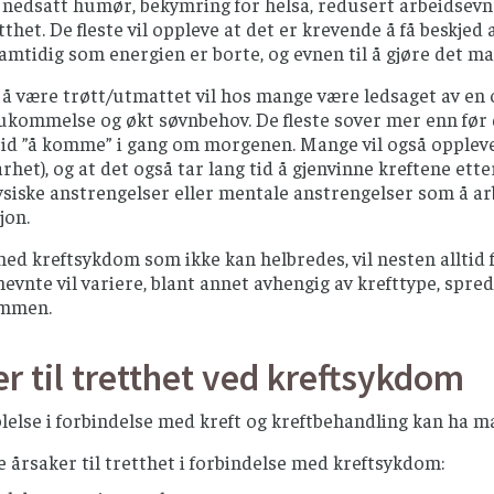
, nedsatt humør, bekymring for helsa, redusert arbeidsevne 
tthet. De fleste vil oppleve at det er krevende å få beskje
samtidig som energien er borte, og evnen til å gjøre det man
 å være trøtt/utmattet vil hos mange være ledsaget av en o
kommelse og økt søvnbehov. De fleste sover mer enn før d
tid ”å komme” i gang om morgenen. Mange vil også oppleve
arhet), og at det også tar lang tid å gjenvinne kreftene 
fysiske anstrengelser eller mentale anstrengelser som å 
jon.
ed kreftsykdom som ikke kan helbredes, vil nesten alltid f
nevnte vil variere, blant annet avhengig av krefttype, s
ommen.
r til tretthet ved kreftsykdom
lelse i forbindelse med kreft og kreftbehandling kan ha man
 årsaker til tretthet i forbindelse med kreftsykdom: