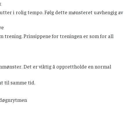
k
slutter i rolig tempo. Følg dette mønsteret uavhengig av
ve
 trening. Prinsippene for treningen er som for all
nmønster. Det er viktig å opprettholde en normal
t til samme tid.
e døgnrytmen