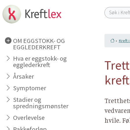
OM EGGSTOKK- OG
Kreft 
EGGLEDERKREFT
Hva er eggstokk- og
Tret
egglederkreft
kref
Årsaker
Symptomer
Stadier og
Tretthet
spredningsmønster
vedvaren
Overlevelse
hvile. F
Pakkeforløp