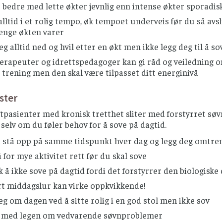
 bedre med lette økter jevnlig enn intense økter sporadis
alltid i et rolig tempo, øk tempoet underveis før du så av
lenge økten varer
eg alltid ned og hvil etter en økt men ikke legg deg til å so
erapeuter og idrettspedagoger kan gi råd og veiledning om
trening men den skal være tilpasset ditt energinivå
ster
pasienter med kronisk tretthet sliter med forstyrret søv
elv om du føler behov for å sove på dagtid.
å stå opp på samme tidspunkt hver dag og legg deg omtren
for mye aktivitet rett før du skal sove
 å ikke sove på dagtid fordi det forstyrrer den biologisk
rt middagslur kan virke oppkvikkende!
eg om dagen ved å sitte rolig i en god stol men ikke sov
 med legen om vedvarende søvnproblemer