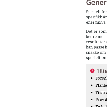
Genere
Spesielt fo
spesifikk å
energinivå
Det er som 
bedre med d
resultater 
kan passe b
snakke om d
spesielt om
Tilt
Forsøk
Planle
Tilstr
Prøv å
Ta hel