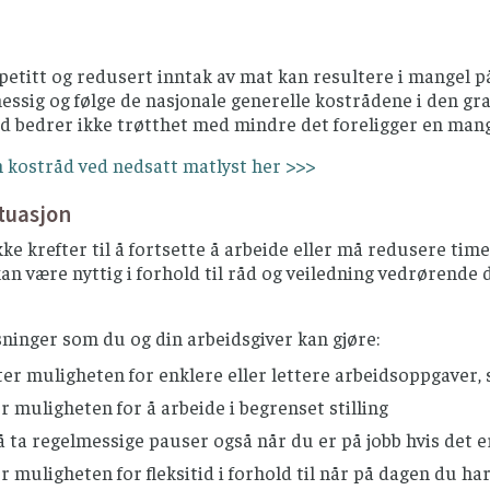
etitt og redusert inntak av mat kan resultere i mangel på
ssig og følge de nasjonale generelle kostrådene i den grad 
d bedrer ikke trøtthet med mindre det foreligger en mang
 kostråd ved nedsatt matlyst her >>>
tuasjon
ke krefter til å fortsette å arbeide eller må redusere tim
n være nyttig i forhold til råd og veiledning vedrørende d
ninger som du og din arbeidsgiver kan gjøre:
er muligheten for enklere eller lettere arbeidsoppgaver, s
 muligheten for å arbeide i begrenset stilling
 ta regelmessige pauser også når du er på jobb hvis det e
 muligheten for fleksitid i forhold til når på dagen du h