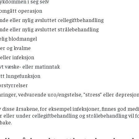
sykdommen i seg selv
omgått operasjon
de eller nylig avsluttet cellegiftbehandling
de eller nylig avsluttet strålebehandling
elig blodmangel
er og kvalme
eller infeksjon
vt væske- eller matinntak
tt lungefunksjon
orstyrrelser
inger, vedvarende uro/engstelse, ”stress” eller depresjo
 disse årsakene, for eksempel infeksjoner, finnes god med
 eller under cellegiftbehandling og strålebehandling vil fo
bake.