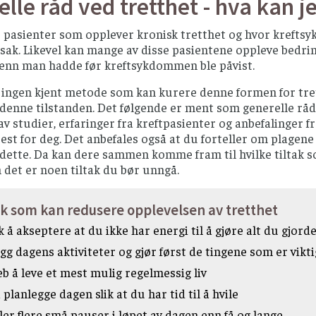
lle råd ved tretthet - hva kan j
r pasienter som opplever kronisk tretthet og hvor krefts
rsak. Likevel kan mange av disse pasientene oppleve bedring
 enn man hadde før kreftsykdommen ble påvist.
ingen kjent metode som kan kurere denne formen for trett
enne tilstanden. Det følgende er ment som generelle råd s
av studier, erfaringer fra kreftpasienter og anbefalinger 
est for deg. Det anbefales også at du forteller om plagene
ette. Da kan dere sammen komme fram til hvilke tiltak so
 det er noen tiltak du bør unngå.
ak som kan redusere opplevelsen av tretthet
 å akseptere at du ikke har energi til å gjøre alt du gjorde
gg dagens aktiviteter og gjør først de tingene som er vikt
eb å leve et mest mulig regelmessig liv
 planlegge dagen slik at du har tid til å hvile
ler flere små pauser i løpet av dagen enn få og lange