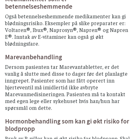
betennelseshemmende
Også betennelseshemmende medikamenter kan gi
blødningsrisiko. Eksempler på slike preparater er:
Voltaren®, Ibux®, Naprosyn®, Napren® og Napren
E®. Inntak av E-vitaminer kan også gi økt
blødningsfare.
Marevanbehandling
Dersom pasienten tar Marevantabletter, er det
vanlig å slutte med disse to dager før det planlagte
inngrepet. Pasienter som har fått operert inn
hjerteventil må imidlertid ikke avbryte
Marevanmedisineringen. Pasienten må ta kontakt
med egen lege eller sykehuset hvis han/hun har
spørsmål om dette.
Hormonbehandling som kan gi økt risiko for
blodpropp
Bruk av P-piller kan gi økt risiko for blodpropp. Skal