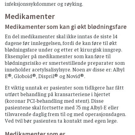
infeksjonssykdommer og røyking.
Medikamenter
Medikamenter som kan gi økt blødningsfare
En del medikamenter skal ikke inntas de siste 14
dagene før innleggelsen, fordi de kan føre til økt
blødningsfare under og etter et kirurgisk inngrep.
Eksempler på medikamenter som kan føre til
blødningsrisiko er smertestillende preparater som
inneholder acetylsalisylsyre. Noen av disse er: Albyl
E®, Globoid®, Dispril® og Novid®.
Et viktig unntak er pasienter som tidligere har fått
utført behandling på kransarteriene i hjertet
(koronar PCI-behandling med stent). Disse
pasientene skal fortsette med 75 mg Albyl-E eller
tilsvarende daglig frem til og med operasjonsdagen.
Ved tvil bør pasienten ta kontakt med egen lege.
Medikamenter som er