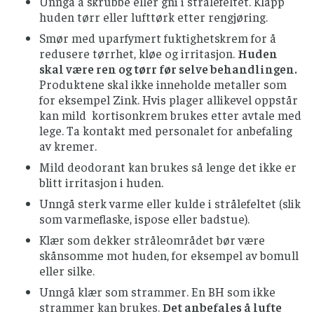
Unngå å skrubbe eller gni i strålefeltet. Klapp
huden tørr eller lufttørk etter rengjøring.
Smør med uparfymert fuktighetskrem for å
redusere tørrhet, kløe og irritasjon.
Huden
skal være ren og tørr før selve behandlingen.
Produktene skal ikke inneholde metaller som
for eksempel Zink. Hvis plager allikevel oppstår
kan mild kortisonkrem brukes etter avtale med
lege. Ta kontakt med personalet for anbefaling
av kremer.
Mild deodorant kan brukes så lenge det ikke er
blitt irritasjon i huden.
Unngå sterk varme eller kulde i strålefeltet (slik
som varmeflaske, ispose eller badstue).
Klær som dekker stråleområdet bør være
skånsomme mot huden, for eksempel av bomull
eller silke.
Unngå klær som strammer. En BH som ikke
strammer kan brukes.
Det anbefales å lufte