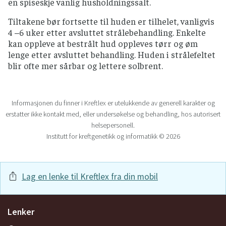
en spiseskje vanlig husholdningssalt.
Tiltakene bør fortsette til huden er tilhelet, vanligvis
4 –6 uker etter avsluttet strålebehandling. Enkelte
kan oppleve at bestrålt hud oppleves tørr og øm
lenge etter avsluttet behandling. Huden i strålefeltet
blir ofte mer sårbar og lettere solbrent.
Informasjonen du finner i Kreftlex er utelukkende av generell karakter og
erstatter ikke kontakt med, eller undersøkelse og behandling, hos autorisert
helsepersonell.
Institutt for kreftgenetikk og informatikk © 2026
Lag en lenke til Kreftlex fra din mobil
Lenker