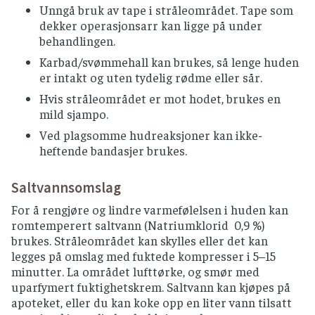
Unngå bruk av tape i stråleområdet. Tape som
dekker operasjonsarr kan ligge på under
behandlingen.
Karbad/svømmehall kan brukes, så lenge huden
er intakt og uten tydelig rødme eller sår.
Hvis stråleområdet er mot hodet, brukes en
mild sjampo.
Ved plagsomme hudreaksjoner kan ikke-
heftende bandasjer brukes.
Saltvannsomslag
For å rengjøre og lindre varmefølelsen i huden kan
romtemperert saltvann (Natriumklorid 0,9 %)
brukes. Stråleområdet kan skylles eller det kan
legges på omslag med fuktede kompresser i 5–15
minutter. La området lufttørke, og smør med
uparfymert fuktighetskrem. Saltvann kan kjøpes på
apoteket, eller du kan koke opp en liter vann tilsatt