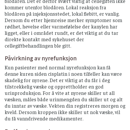
blodåren. Det er derfor svært viktig at cellegiften ikke
kommer utenfor blodåren. Lokal reaksjon fra
blodåren på injeksjonsstedet, lokal flebitt, er vanlig.
Dersom du etter hjemreise merker symptomer som
rødhet, hevelse eller varmefølelse der kanylen har
ligget, eller i området rundt, er det viktig at du tar
direkte kontakt med sykehuset der
cellegiftbehandlingen ble gitt.
Påvirkning av nyrefunksjon
Kun pasienter med normal nyrefunksjon kan få
denne kuren siden cisplatin i noen tilfeller kan være
skadelig for nyrene. Det er viktig at du får i deg
tilstrekkelig væske og opprettholder en god
urinproduksjon. For å vite at nyrene skiller ut all
væsken, måles både urinmengden du skiller ut og alt
du inntar av væske. Vekten din registreres morgen og
kveld. Dersom kroppen ikke skiller ut nok væske, vil
du få vanndrivende medikamenter.