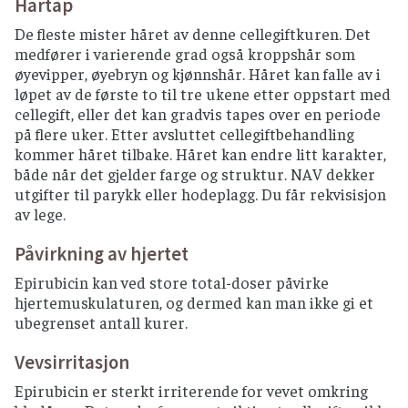
Hårtap
De fleste mister håret av denne cellegiftkuren. Det
medfører i varierende grad også kroppshår som
øyevipper, øyebryn og kjønnshår. Håret kan falle av i
løpet av de første to til tre ukene etter oppstart med
cellegift, eller det kan gradvis tapes over en periode
på flere uker. Etter avsluttet cellegiftbehandling
kommer håret tilbake. Håret kan endre litt karakter,
både når det gjelder farge og struktur. NAV dekker
utgifter til parykk eller hodeplagg. Du får rekvisisjon
av lege.
Påvirkning av hjertet
Epirubicin kan ved store total-doser påvirke
hjertemuskulaturen, og dermed kan man ikke gi et
ubegrenset antall kurer.
Vevsirritasjon
Epirubicin er sterkt irriterende for vevet omkring