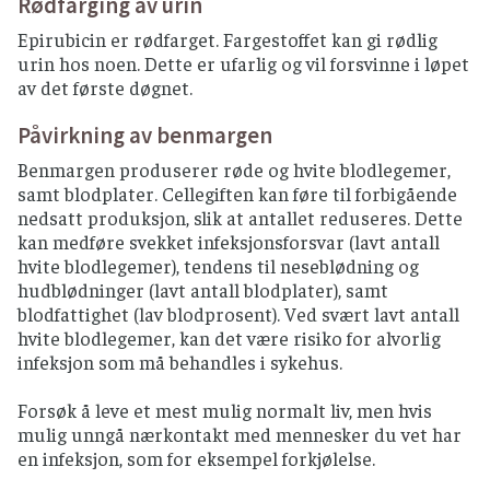
Rødfarging av urin
Epirubicin er rødfarget. Fargestoffet kan gi rødlig
urin hos noen. Dette er ufarlig og vil forsvinne i løpet
av det første døgnet.
Påvirkning av benmargen
Benmargen produserer røde og hvite blodlegemer,
samt blodplater. Cellegiften kan føre til forbigående
nedsatt produksjon, slik at antallet reduseres. Dette
kan medføre svekket infeksjonsforsvar (lavt antall
hvite blodlegemer), tendens til neseblødning og
hudblødninger (lavt antall blodplater), samt
blodfattighet (lav blodprosent). Ved svært lavt antall
hvite blodlegemer, kan det være risiko for alvorlig
infeksjon som må behandles i sykehus.
Forsøk å leve et mest mulig normalt liv, men hvis
mulig unngå nærkontakt med mennesker du vet har
en infeksjon, som for eksempel forkjølelse.