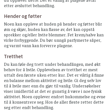
du opplever dette. Det er vanlig at plagene avtar
etter avsluttet behandling.
Hender og føtter
Noen kan oppleve at huden på hender og føtter blir
øm og skjør, huden kan flasse av, det kan oppstå
sprekker og/eller hvite blemmer. Fet krem/salve kan
virke forbyggende. Du bør unngå parfymerte såper,
og varmt vann kan forverre plagene.
Tretthet
Du kan føle deg trett under behandlingen, med økt
behov for å hvile. Opplevelsen av tretthet er mest
uttalt den første uken etter kur. Det er viktig å finne
en balanse mellom aktivitet og hvile. Gi deg selv lov
til å hvile mer enn du gjør til vanlig. Undersøkelser
viser imidlertid at det er gunstig å være i noe fysisk
aktivitet. Noen opplever endret hukommelse og evne
til å konsentrere seg. Hos de aller fleste retter dette
seg etter endt behandling.