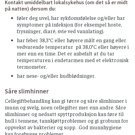
Kontakt umiddelbart lokalsykehus (om det så er midt
på natten) dersom du:
føler deg uvel, har sykdomsfølelse og/eller har
symptomer på infeksjon (for eksempel hoste,
frysninger, diaré, svie ved vannlating).
har feber 38,3°C eller høyere målt en gang eller
vedvarende temperatur på 38,0°C eller høyere i
mer enn en time. Det er anbefalt at du tar
temperaturen i endetarmen med et elektronisk
termometer.
har nese- og/eller hudblødninger.
Såre slimhinner
Cellegiftbehandling kan gi tørre og såre slimhinner i
munn og svelg, noen cellegifter mer enn andre. Såre
slimhinner og nedsatt spyttproduksjon kan føre til
hull i tennene, tannkjøttproblemer og gi grobunn for
oppvekst av bakterier og sopp. God munnhygiene
kan forebygge problemer.