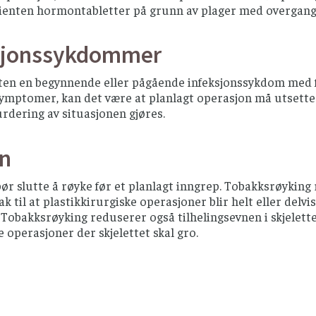
ienten hormontabletter på grunn av plager med overgangs
sjonssykdommer
en en begynnende eller pågående infeksjonssykdom med feb
ymptomer, kan det være at planlagt operasjon må utsettes
vurdering av situasjonen gjøres.
in
bør slutte å røyke før et planlagt inngrep. Tobakksrøyki
ak til at plastikkirurgiske operasjoner blir helt eller del
Tobakksrøyking reduserer også tilhelingsevnen i skjelette
 operasjoner der skjelettet skal gro.