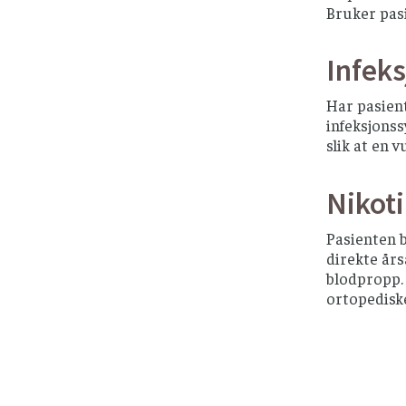
Bruker pas
Infek
Har pasient
infeksjonss
slik at en 
Nikot
Pasienten 
direkte års
blodpropp. 
ortopediske