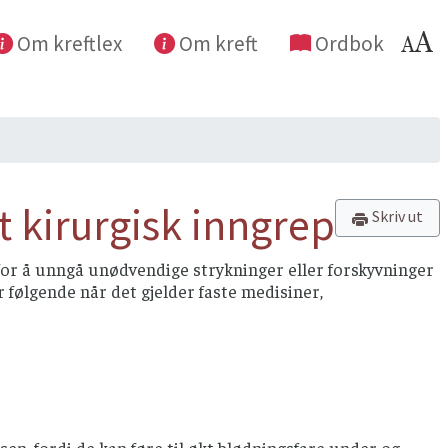
Om kreftlex
Om kreft
Ordbok
t kirurgisk inngrep
Skriv ut
for å unngå unødvendige strykninger eller forskyvninger
 følgende når det gjelder faste medisiner,