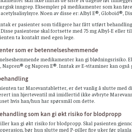
kamenter skal ikke inntas de siste 14 dagene før innleggel
rurgisk inngrep. Eksempler på medikamenter som kan føre 
acetylsalisylsyre. Noen av disse er: Albyl E®, Globoid®, D
nntak er pasienter som tidligere har fått utført behandlin
 Disse pasientene skal fortsette med 75 mg Albyl-E eller t
sienten ta kontakt med egen lege.
nter som er betennelseshemmende
nelseshemmende medikamenter kan gi blødningsrisiko. Eks
 Napren® og Napren E®. Inntak av E-vitaminer kan også gi
ehandling
enten tar Marevantabletter, er det vanlig å slutte med di
erert inn hjerteventil må imidlertid ikke avbryte Mareva
huset hvis han/hun har spørsmål om dette.
andling som kan gi økt risiko for blodpropp
iller kan gi økt risiko for blodpropp. Skal pasienten gjenn
 operasjon, bør hun slutte med P-piller fire uker før planl