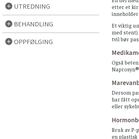
En del medi
UTREDNING
etter et ki
inneholder 
BEHANDLING
Et viktig u
med stent).
tvil bør pa
OPPFØLGING
Medikame
Også beten
Naprosyn®,
Marevanb
Dersom pasi
har fått op
eller syke
Hormonbeh
Bruk av P-p
en plastisk