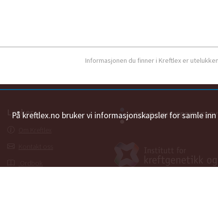
Informasjonen du finner i Kreftlex er utelukk
Lenker
På kreftlex.no bruker vi informasjonskapsler for samle in
Om Kreftlex
Kontakt oss
Ordbok
Personvernerklæring