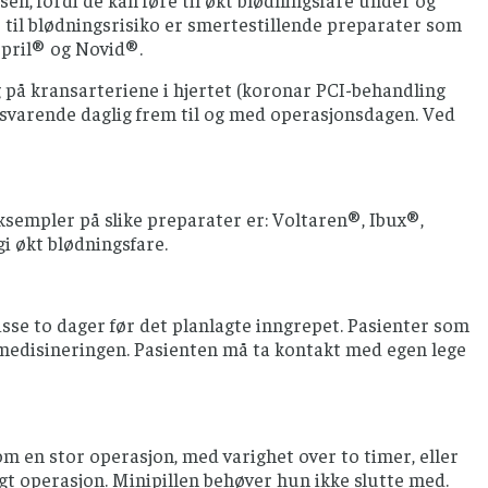
sen, fordi de kan føre til økt blødningsfare under og
til blødningsrisiko er smertestillende preparater som
ispril® og Novid®.
g på kransarteriene i hjertet (koronar PCI-behandling
ilsvarende daglig frem til og med operasjonsdagen. Ved
empler på slike preparater er: Voltaren®, Ibux®,
 økt blødningsfare.
sse to dager før det planlagte inngrepet. Pasienter som
nmedisineringen. Pasienten må ta kontakt med egen lege
om en stor operasjon, med varighet over to timer, eller
agt operasjon. Minipillen behøver hun ikke slutte med.