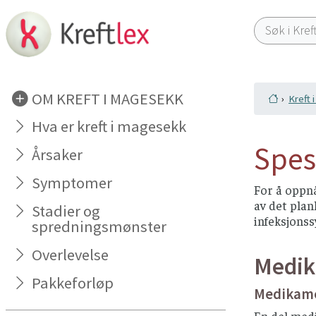
OM KREFT I MAGESEKK
Kreft 
Hva er kreft i magesekk
Spes
Årsaker
Symptomer
For å oppn
av det plan
Stadier og
infeksjons
spredningsmønster
Overlevelse
Medik
Pakkeforløp
Medikame