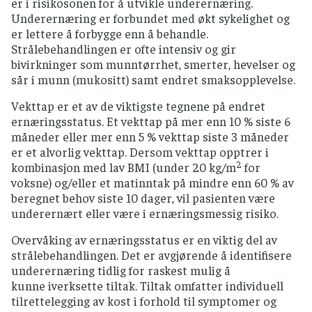
er i risikosonen for å utvikle underernæring.
Underernæring er forbundet med økt sykelighet og
er lettere å forbygge enn å behandle.
Strålebehandlingen er ofte intensiv og gir
bivirkninger som munntørrhet, smerter, hevelser og
sår i munn (mukositt) samt endret smaksopplevelse.
Vekttap er et av de viktigste tegnene på endret
ernæringsstatus. Et vekttap på mer enn 10 % siste 6
måneder eller mer enn 5 % vekttap siste 3 måneder
er et alvorlig vekttap. Dersom vekttap opptrer i
2
kombinasjon med lav BMI (under 20 kg/m
for
voksne) og/eller et matinntak på mindre enn 60 % av
beregnet behov siste 10 dager, vil pasienten være
underernært eller være i ernæringsmessig risiko.
Overvåking av ernæringsstatus er en viktig del av
strålebehandlingen. Det er avgjørende å identifisere
underernæring tidlig for raskest mulig å
kunne iverksette tiltak. Tiltak omfatter individuell
tilrettelegging av kost i forhold til symptomer og