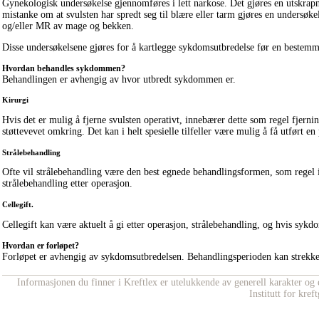
Gynekologisk undersøkelse gjennomføres i lett narkose. Det gjøres en utskrap
mistanke om at svulsten har spredt seg til blære eller tarm gjøres en undersøk
og/eller MR av mage og bekken.
Disse undersøkelsene gjøres for å kartlegge sykdomsutbredelse før en bestem
Hvordan behandles sykdommen?
Behandlingen er avhengig av hvor utbredt sykdommen er.
Kirurgi
Hvis det er mulig å fjerne svulsten operativt, innebærer dette som regel fjernin
støttevevet omkring. Det kan i helt spesielle tilfeller være mulig å få utført e
Strålebehandling
Ofte vil strålebehandling være den best egnede behandlingsformen, som regel 
strålebehandling etter operasjon.
Cellegift.
Cellegift kan være aktuelt å gi etter operasjon, strålebehandling, og hvis sykd
Hvordan er forløpet?
Forløpet er avhengig av sykdomsutbredelsen. Behandlingsperioden kan strekk
Informasjonen du finner i Kreftlex er utelukkende av generell karakter og e
Institutt for kre