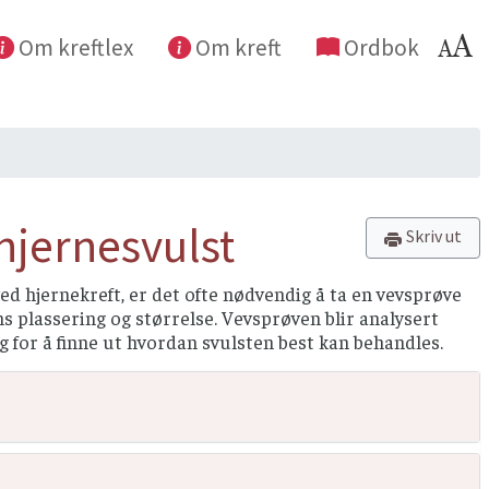
Om kreftlex
Om kreft
Ordbok
hjernesvulst
Skriv ut
ved hjernekreft, er det ofte nødvendig å ta en vevsprøve
ens plassering og størrelse. Vevsprøven blir analysert
og for å finne ut hvordan svulsten best kan behandles.