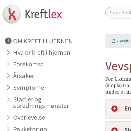
OM KREFT I HJERNEN
Kreft 
Hva er kreft i hjernen
Vevs
Forekomst
Årsaker
For å kunne
(biopsi) fr
Symptomer
under et mi
Stadier og
spredningsmønster
En
Overlevelse
Pakkeforløp
St