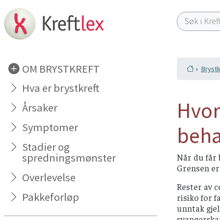
OM BRYSTKREFT
Brystk
Hva er brystkreft
Hvor
Årsaker
Symptomer
beha
Stadier og
spredningsmønster
Når du får 
Grensen er 
Overlevelse
Rester av c
Pakkeforløp
risiko for 
unntak gjel
svangerskap