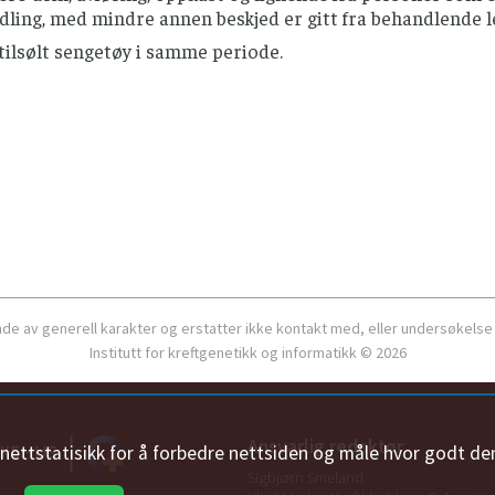
ling, med mindre annen beskjed er gitt fra behandlende l
 tilsølt sengetøy i samme periode.
ende av generell karakter og erstatter ikke kontakt med, eller undersøkelse
Institutt for kreftgenetikk og informatikk © 2026
Ansvarlig redaktør
n nettstatisikk for å forbedre nettsiden og måle hvor godt de
Sigbjørn Smeland