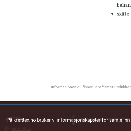
behand
skifte
Informasjonen du finner i Kreftlex er utelukk
Lenker
På kreftlex.no bruker vi informasjonskapsler for samle in
Om Kreftlex