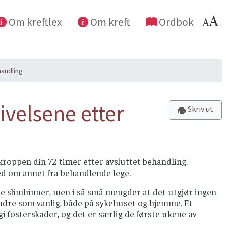
Om kreftlex
Om kreft
Ordbok
handling
ivelsene etter
Skriv ut
 kroppen din 72 timer etter avsluttet behandling.
ed om annet fra behandlende lege.
nale slimhinner, men i så små mengder at det utgjør ingen
 andre som vanlig, både på sykehuset og hjemme. Et
i fosterskader, og det er særlig de første ukene av