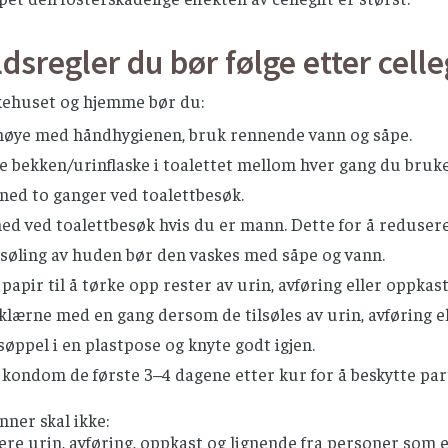
dsregler du bør følge etter cell
kehuset og hjemme bør du:
nøye med håndhygienen, bruk rennende vann og såpe.
 bekken/urinflaske i toalettet mellom hver gang du bruke
 ned to ganger ved toalettbesøk.
ned ved toalettbesøk hvis du er mann. Dette for å reduser
lsøling av huden bør den vaskes med såpe og vann.
papir til å tørke opp rester av urin, avføring eller oppkas
klærne med en gang dersom de tilsøles av urin, avføring e
søppel i en plastpose og knyte godt igjen.
kondom de første 3–4 dagene etter kur for å beskytte par
nner skal ikke:
re urin, avføring, oppkast og lignende fra personer som e